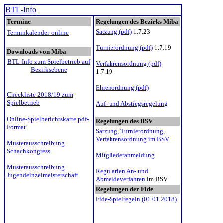
BTL-Info
Termine
Regelungen des Bezirks Miba
Satzung (pdf)
1.7.23
Terminkalender
online
Turnierordnung (pdf)
1.7.19
Downloads von Miba
BTL-Info zum Spielbetrieb auf
Verfahrensordnung (pdf)
Bezirksebene
1.7.19
Ehrenordnung (pdf)
Checkliste 2018/19 zum
Spielbetrieb
Auf- und Abstiegsregelung
Online-Spielberichtskarte pdf-
Regelungen des BSV
Format
Satzung, Turnierordnung,
Verfahrensordnung im BSV
Musterausschreibung
Schachkongress
Mitgliederanmeldung
Musterausschreibung
Regularien An- und
Jugendeinzelmeisterschaft
Abmeldeverfahren
im BSV
Regelungen der Fide
Fide-Spielregeln (01.01.2018)