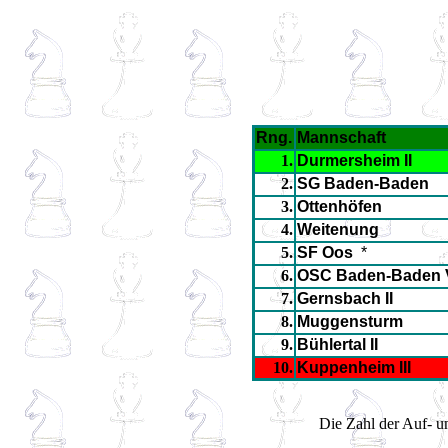
Rng.
Mannschaft
1.
Durmersheim II
2.
SG Baden-Baden
3.
Ottenhöfen
4.
Weitenung
5.
SF Oos
*
6.
OSC Baden-Baden
7.
Gernsbach II
8.
Muggensturm
9.
Bühlertal II
10.
Kuppenheim III
Die Zahl der Auf- un