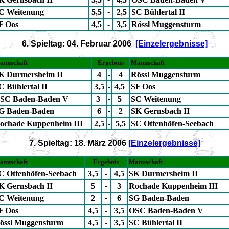
C Weitenung
5,5
-
2,5
SC Bühlertal II
F Oos
4,5
-
3,5
Rössl Muggensturm
6. Spieltag: 04. Februar 2006
[Einzelergebnisse]
annschaft
Ergebnis
Mannschaft
K Durmersheim II
4
-
4
Rössl Muggensturm
C Bühlertal II
3,5
-
4,5
SF Oos
SC Baden-Baden V
3
-
5
SC Weitenung
G Baden-Baden
6
-
2
SK Gernsbach II
ochade Kuppenheim III
2,5
-
5,5
SC Ottenhöfen-Seebach
7. Spieltag: 18. März 2006
[Einzelergebnisse]
annschaft
Ergebnis
Mannschaft
C Ottenhöfen-Seebach
3,5
-
4,5
SK Durmersheim II
K Gernsbach II
5
-
3
Rochade Kuppenheim III
C Weitenung
2
-
6
SG Baden-Baden
F Oos
4,5
-
3,5
OSC Baden-Baden V
össl Muggensturm
4,5
-
3,5
SC Bühlertal II