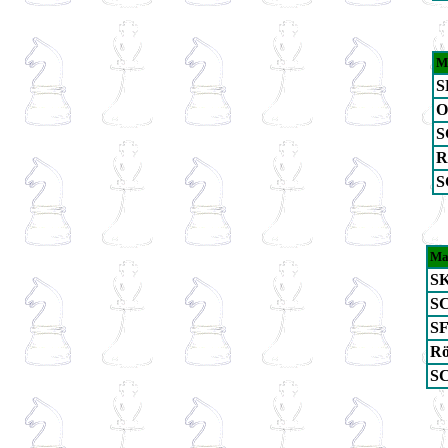
M
S
O
S
R
S
Ma
SK
SC
SF
Rö
SC