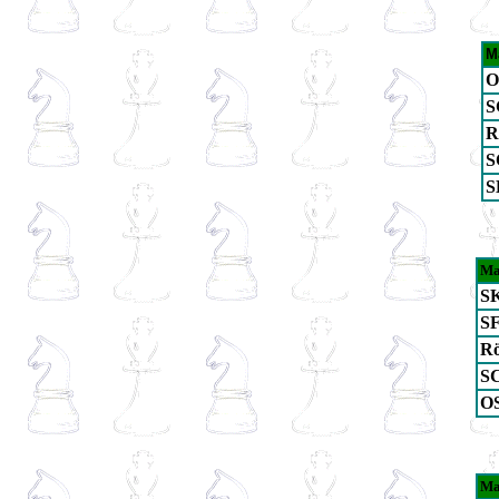
M
O
S
R
S
S
Ma
SK
SF
Rö
SC
OS
Ma