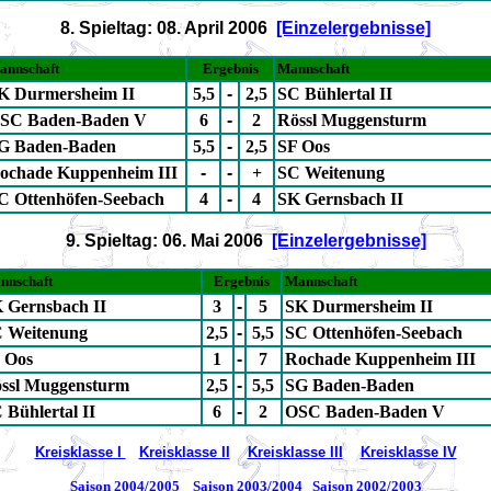
8. Spieltag: 08. April 2006
[Einzelergebnisse]
annschaft
Ergebnis
Mannschaft
K Durmersheim II
5,5
-
2,5
SC Bühlertal II
SC Baden-Baden V
6
-
2
Rössl Muggensturm
G Baden-Baden
5,5
-
2,5
SF Oos
ochade Kuppenheim III
-
-
+
SC Weitenung
C Ottenhöfen-Seebach
4
-
4
SK Gernsbach II
9. Spieltag: 06. Mai 2006
[Einzelergebnisse]
nnschaft
Ergebnis
Mannschaft
 Gernsbach II
3
-
5
SK Durmersheim II
 Weitenung
2,5
-
5,5
SC Ottenhöfen-Seebach
 Oos
1
-
7
Rochade Kuppenheim III
ssl Muggensturm
2,5
-
5,5
SG Baden-Baden
 Bühlertal II
6
-
2
OSC Baden-Baden V
Kreisklasse I
Kreisklasse II
Kreisklasse III
Kreisklasse IV
Saison 2004/2005
Saison 2003/2004
Saison 2002/2003