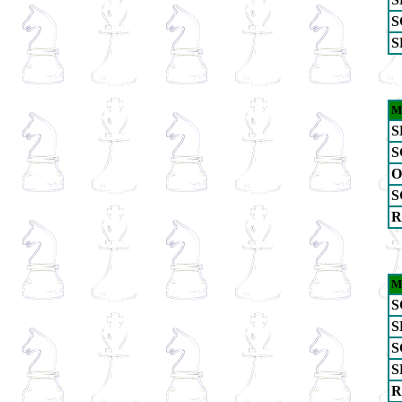
S
S
M
S
S
O
S
R
M
S
S
S
S
R