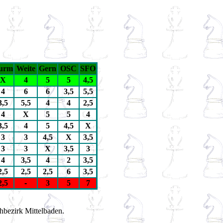
urm
Weite
Gern
OSC
SFO
X
4
5
5
4,5
4
6
6
3,5
5,5
3,5
5,5
4
4
2,5
4
X
5
5
4
3,5
4
5
4,5
X
3
3
4,5
X
3,5
3
3
X
3,5
3
4
3,5
4
2
3,5
2,5
2,5
2,5
6
3,5
2,5
-
3
5
7
bezirk Mittelbaden.