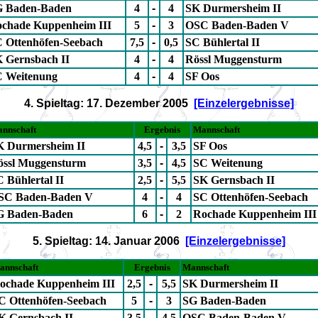
 Baden-Baden
4
-
4
SK Durmersheim II
chade Kuppenheim III
5
-
3
OSC Baden-Baden V
 Ottenhöfen-Seebach
7,5
-
0,5
SC Bühlertal II
 Gernsbach II
4
-
4
Rössl Muggensturm
 Weitenung
4
-
4
SF Oos
4. Spieltag: 17. Dezember 2005
[Einzelergebnisse]
nnschaft
Ergebnis
Mannschaft
K Durmersheim II
4,5
-
3,5
SF Oos
össl Muggensturm
3,5
-
4,5
SC Weitenung
 Bühlertal II
2,5
-
5,5
SK Gernsbach II
SC Baden-Baden V
4
-
4
SC Ottenhöfen-Seebach
G Baden-Baden
6
-
2
Rochade Kuppenheim III
5. Spieltag: 14. Januar 2006
[Einzelergebnisse]
annschaft
Ergebnis
Mannschaft
ochade Kuppenheim III
2,5
-
5,5
SK Durmersheim II
C Ottenhöfen-Seebach
5
-
3
SG Baden-Baden
K Gernsbach II
3,5
-
4,5
OSC Baden-Baden V