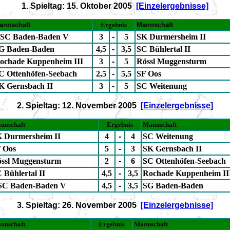
1. Spieltag: 15. Oktober 2005
[Einzelergebnisse]
annschaft
Ergebnis
Mannschaft
SC Baden-Baden V
3
-
5
SK Durmersheim II
G Baden-Baden
4,5
-
3,5
SC Bühlertal II
ochade Kuppenheim III
3
-
5
Rössl Muggensturm
C Ottenhöfen-Seebach
2,5
-
5,5
SF Oos
K Gernsbach II
3
-
5
SC Weitenung
2. Spieltag: 12. November 2005
[Einzelergebnisse]
nnschaft
Ergebnis
Mannschaft
 Durmersheim II
4
-
4
SC Weitenung
 Oos
5
-
3
SK Gernsbach II
ssl Muggensturm
2
-
6
SC Ottenhöfen-Seebach
 Bühlertal II
4,5
-
3,5
Rochade Kuppenheim II
C Baden-Baden V
4,5
-
3,5
SG Baden-Baden
3. Spieltag: 26. November 2005
[Einzelergebnisse]
nnschaft
Ergebnis
Mannschaft