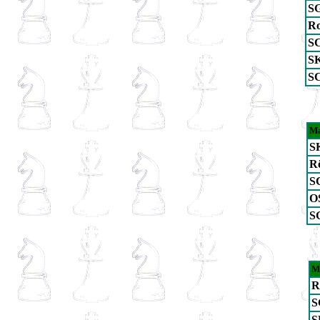
SG
Ro
SC
SK
SC
Ma
S
R
SC
O
S
M
R
S
S