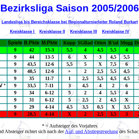
Bezirksliga Saison 2005/2006
Landesliga bis Bereichsklasse bei Regionalturnierleiter Roland Burkart
Kreisklasse I
Kreisklasse II
Kreisklasse III
Kreisklasse IV
Spiele
B.Pkte
M.Pkte
Kupp
SGBad
Otten
B'tal
Mugg
D
9
42
15-3
5,5
4
4,5
5,5
4
9
44
13-5
6
X
3
4,5
5,5
9
43,5
12-6
5,5
5
X
7,5
6
9
40,5
12-6
+
2
2,5
5,5
4,5
9
35
11-7
1
2,5
5,5
4,5
4,5
 V
*
9
33,5
7-11
3
4,5
4
2
6
9
34
6-12
5
2
4
5,5
4
9
31
6-12
5
2,5
2
4,5
X
9
29
4-14
4,5
3,5
0,5
X
3,5
9
28,5
4-14
X
2
2,5
3,5
3
* = Aufsteiger des Vorjahres
d Absteiger richtet sich nach der
Auf- und Abstiegsregelung
des Schach