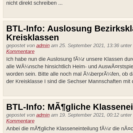
nicht direkt schreiben ...
BTL-Info: Auslosung Bezirksk
Kreisklassen
gepostet von
admin
am 25. September 2021, 13:36 unte
Kommentare
Ich habe nun die Auslosung fÃ¼r unsere Klassen dur
alle WÃ¼nsche hinsichtlich Heim- und AuswÃ¤rstspiele
worden sein. Bitte alle noch mal Ã¼berprÃ¼fen, ob da
der Kreisklasse I sind die Sechser Mannschaften mit 
BTL-Info: MÃ¶gliche Klassenei
gepostet von
admin
am 19. September 2021, 00:12 unte
Kommentare
Anbei die mÃ¶gliche Klasseneinteilung fÃ¼r die nÃ¤c