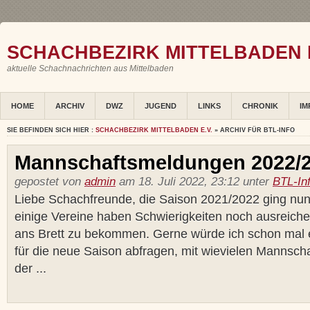
SCHACHBEZIRK MITTELBADEN E
aktuelle Schachnachrichten aus Mittelbaden
HOME
ARCHIV
DWZ
JUGEND
LINKS
CHRONIK
IM
SIE BEFINDEN SICH HIER :
SCHACHBEZIRK MITTELBADEN E.V.
» ARCHIV FÜR BTL-INFO
Mannschaftsmeldungen 2022/
gepostet von
admin
am 18. Juli 2022, 23:12 unter
BTL-In
Liebe Schachfreunde, die Saison 2021/2022 ging nu
einige Vereine haben Schwierigkeiten noch ausreich
ans Brett zu bekommen. Gerne würde ich schon mal 
für die neue Saison abfragen, mit wievielen Mannscha
der ...