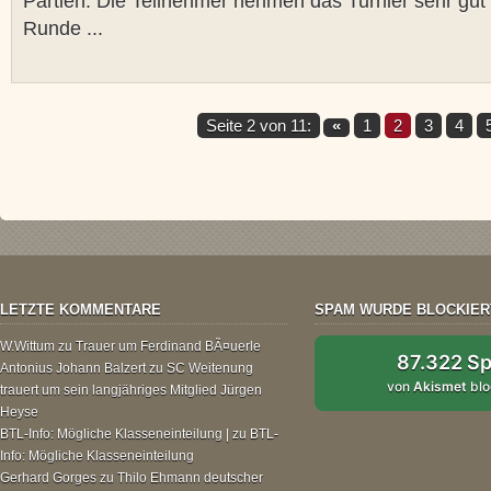
Partien. Die Teilnehmer nehmen das Turnier sehr gut
Runde ...
Seite 2 von 11:
«
1
2
3
4
LETZTE KOMMENTARE
SPAM WURDE BLOCKIER
W.Wittum
zu
Trauer um Ferdinand BÃ¤uerle
87.322 S
Antonius Johann Balzert
zu
SC Weitenung
von
Akismet
blo
trauert um sein langjähriges Mitglied Jürgen
Heyse
BTL-Info: Mögliche Klasseneinteilung |
zu
BTL-
Info: Mögliche Klasseneinteilung
Gerhard Gorges
zu
Thilo Ehmann deutscher