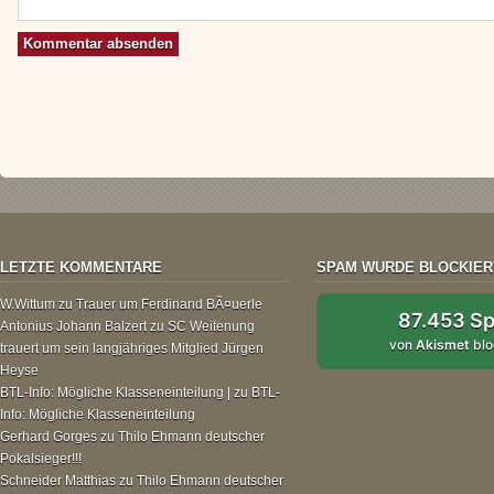
LETZTE KOMMENTARE
SPAM WURDE BLOCKIER
W.Wittum
zu
Trauer um Ferdinand BÃ¤uerle
87.453 S
Antonius Johann Balzert
zu
SC Weitenung
von
Akismet
blo
trauert um sein langjähriges Mitglied Jürgen
Heyse
BTL-Info: Mögliche Klasseneinteilung |
zu
BTL-
Info: Mögliche Klasseneinteilung
Gerhard Gorges
zu
Thilo Ehmann deutscher
Pokalsieger!!!
Schneider Matthias
zu
Thilo Ehmann deutscher