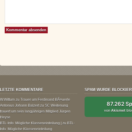
LETZTE KOMMENTARE
SPAM WURDE BLOCKIER
W.Wittum
zu
Trauer um Ferdinand BÃ¤uerle
87.262 S
Antonius Johann Balzert
zu
SC Weitenung
von
Akismet
blo
trauert um sein langjähriges Mitglied Jürgen
Heyse
BTL-Info: Mögliche Klasseneinteilung |
zu
BTL-
Info: Mögliche Klasseneinteilung