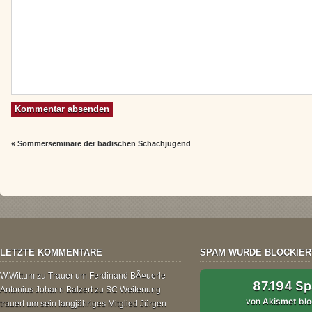
«
Sommerseminare der badischen Schachjugend
LETZTE KOMMENTARE
SPAM WURDE BLOCKIER
W.Wittum
zu
Trauer um Ferdinand BÃ¤uerle
87.194 S
Antonius Johann Balzert
zu
SC Weitenung
von
Akismet
blo
trauert um sein langjähriges Mitglied Jürgen