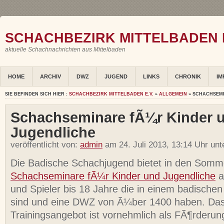
SCHACHBEZIRK MITTELBADEN E
aktuelle Schachnachrichten aus Mittelbaden
HOME
ARCHIV
DWZ
JUGEND
LINKS
CHRONIK
IM
SIE BEFINDEN SICH HIER :
SCHACHBEZIRK MITTELBADEN E.V.
»
ALLGEMEIN
» SCHACHSEMI
Schachseminare fÃ¼r Kinder 
Jugendliche
veröffentlicht von:
admin
am 24. Juli 2013, 13:14 Uhr un
Die Badische Schachjugend bietet in den Somm
Schachseminare fÃ¼r Kinder und Jugendliche
a
und Spieler bis 18 Jahre die in einem badische
sind und eine DWZ von Ã¼ber 1400 haben. Da
Trainingsangebot ist vornehmlich als FÃ¶rderu