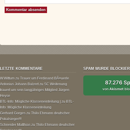
LETZTE KOMMENTARE
SPAM WURDE BLOCKIER
W.Wittum
zu
Trauer um Ferdinand BÃ¤uerle
87.276 S
Antonius Johann Balzert
zu
SC Weitenung
von
Akismet
blo
trauert um sein langjähriges Mitglied Jürgen
Heyse
BTL-Info: Mögliche Klasseneinteilung |
zu
BTL-
Info: Mögliche Klasseneinteilung
Gerhard Gorges
zu
Thilo Ehmann deutscher
Pokalsieger!!!
Schneider Matthias
zu
Thilo Ehmann deutscher