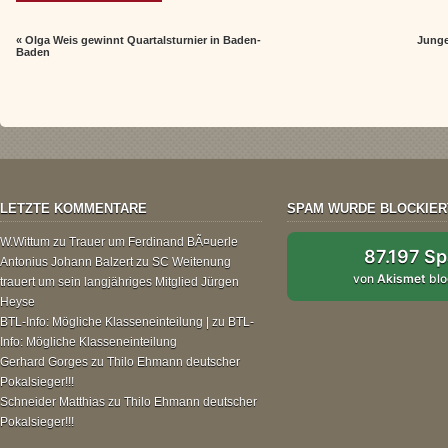
«
Olga Weis gewinnt Quartalsturnier in Baden-
Junge
Baden
LETZTE KOMMENTARE
SPAM WURDE BLOCKIER
W.Wittum
zu
Trauer um Ferdinand BÃ¤uerle
87.197 S
Antonius Johann Balzert
zu
SC Weitenung
von
Akismet
blo
trauert um sein langjähriges Mitglied Jürgen
Heyse
BTL-Info: Mögliche Klasseneinteilung |
zu
BTL-
Info: Mögliche Klasseneinteilung
Gerhard Gorges
zu
Thilo Ehmann deutscher
Pokalsieger!!!
Schneider Matthias
zu
Thilo Ehmann deutscher
Pokalsieger!!!