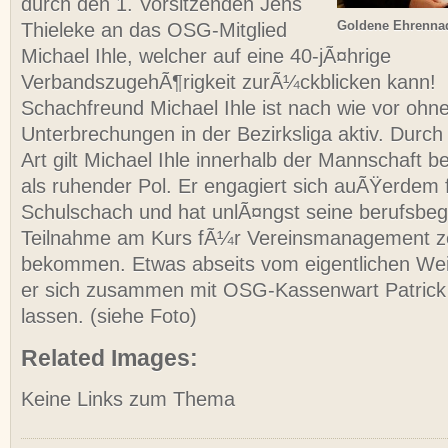
durch den 1. Vorsitzenden Jens
Goldene Ehrennad
Thieleke an das OSG-Mitglied
Michael Ihle, welcher auf eine 40-jÃ¤hrige
VerbandszugehÃ¶rigkeit zurÃ¼ckblicken kann!
Schachfreund Michael Ihle ist nach wie vor oh
Unterbrechungen in der Bezirksliga aktiv. Durc
Art gilt Michael Ihle innerhalb der Mannschaft 
als ruhender Pol. Er engagiert sich auÃŸerdem
Schulschach und hat unlÃ¤ngst seine berufsbeg
Teilnahme am Kurs fÃ¼r Vereinsmanagement zert
bekommen. Etwas abseits vom eigentlichen Wei
er sich zusammen mit OSG-Kassenwart Patrick B
lassen. (siehe Foto)
Related Images:
Keine Links zum Thema