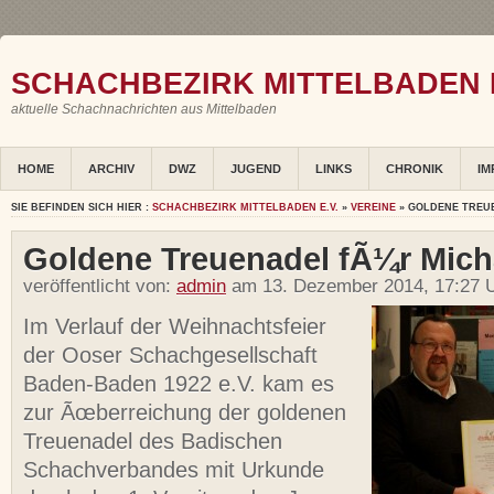
SCHACHBEZIRK MITTELBADEN E
aktuelle Schachnachrichten aus Mittelbaden
HOME
ARCHIV
DWZ
JUGEND
LINKS
CHRONIK
IM
SIE BEFINDEN SICH HIER :
SCHACHBEZIRK MITTELBADEN E.V.
»
VEREINE
» GOLDENE TREUE
Goldene Treuenadel fÃ¼r Micha
veröffentlicht von:
admin
am 13. Dezember 2014, 17:27 U
Im Verlauf der Weihnachtsfeier
der Ooser Schachgesellschaft
Baden-Baden 1922 e.V. kam es
zur Ãœberreichung der goldenen
Treuenadel des Badischen
Schachverbandes mit Urkunde