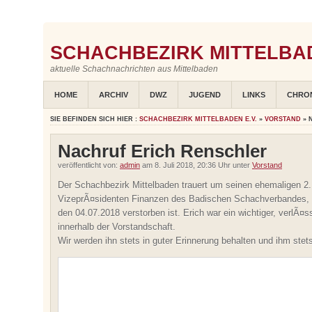
SCHACHBEZIRK MITTELBAD
aktuelle Schachnachrichten aus Mittelbaden
HOME
ARCHIV
DWZ
JUGEND
LINKS
CHRO
SIE BEFINDEN SICH HIER :
SCHACHBEZIRK MITTELBADEN E.V.
»
VORSTAND
» 
Nachruf Erich Renschler
veröffentlicht von:
admin
am 8. Juli 2018, 20:36 Uhr unter
Vorstand
Der Schachbezirk Mittelbaden trauert um seinen ehemaligen 2.
VizeprÃ¤sidenten Finanzen des Badischen Schachverbandes, E
den 04.07.2018 verstorben ist. Erich war ein wichtiger, verlÃ¤ss
innerhalb der Vorstandschaft.
Wir werden ihn stets in guter Erinnerung behalten und ihm st