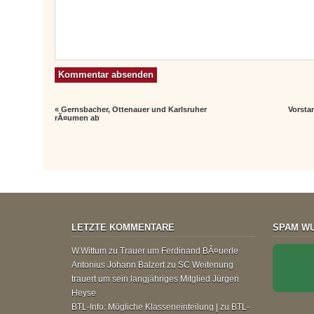
«
Gernsbacher, Ottenauer und Karlsruher
Vorsta
rÃ¤umen ab
LETZTE KOMMENTARE
SPAM WU
W.Wittum
zu
Trauer um Ferdinand BÃ¤uerle
Antonius Johann Balzert
zu
SC Weitenung
trauert um sein langjähriges Mitglied Jürgen
Heyse
BTL-Info: Mögliche Klasseneinteilung |
zu
BTL-