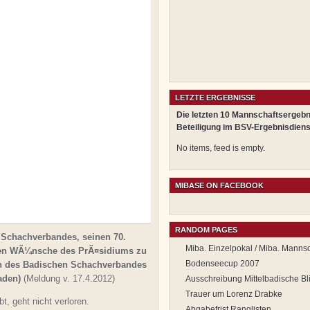
LETZTE ERGEBNISSE
Die letzten 10 Mannschaftsergebn
Beteiligung im BSV-Ergebnisdiens
No items, feed is empty.
MIBASE ON FACEBOOK
RANDOM PAGES
n Schachverbandes, seinen 70.
Miba. Einzelpokal / Miba. Manns
sten WÃ¼nsche des PrÃ¤sidiums zu
Bodenseecup 2007
en des Badischen Schachverbandes
baden)
(Meldung v. 17.4.2012)
Ausschreibung Mittelbadische Bl
Trauer um Lorenz Drabke
, geht nicht verloren.
Abgabefrist Ranglisten