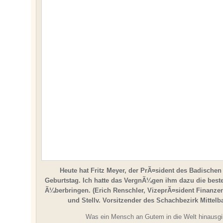
Heute hat Fritz Meyer, der PrÃ¤sident des Badische
Geburtstag. Ich hatte das VergnÃ¼gen ihm dazu die be
Ã¼berbringen. (Erich Renschler, VizeprÃ¤sident Finanz
und Stellv. Vorsitzender des Schachbezirk Mittel
Was ein Mensch an Gutem in die Welt hinausgibt