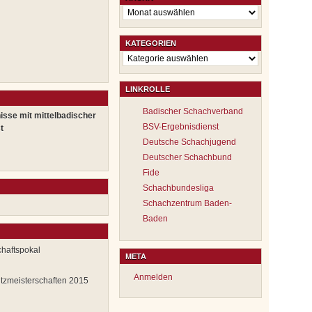
Archiv
KATEGORIEN
Kategorien
LINKROLLE
Badischer Schachverband
isse mit mittelbadischer
BSV-Ergebnisdienst
t
Deutsche Schachjugend
Deutscher Schachbund
Fide
Schachbundesliga
Schachzentrum Baden-
Baden
chaftspokal
META
Anmelden
itzmeisterschaften 2015