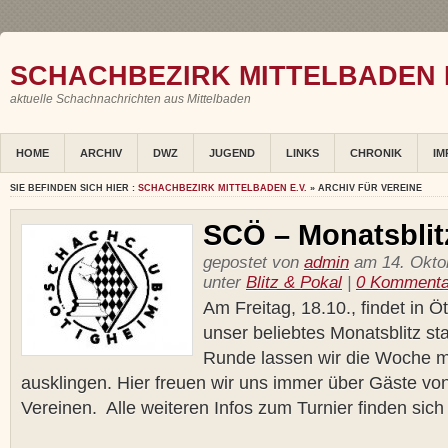
SCHACHBEZIRK MITTELBADEN E
aktuelle Schachnachrichten aus Mittelbaden
HOME
ARCHIV
DWZ
JUGEND
LINKS
CHRONIK
IM
SIE BEFINDEN SICH HIER :
SCHACHBEZIRK MITTELBADEN E.V.
» ARCHIV FÜR VEREINE
SCÖ – Monatsblit
gepostet von
admin
am 14. Oktob
unter
Blitz & Pokal
|
0 Kommenta
Am Freitag, 18.10., findet in 
unser beliebtes Monatsblitz stat
Runde lassen wir die Woche mi
ausklingen. Hier freuen wir uns immer über Gäste vo
Vereinen. Alle weiteren Infos zum Turnier finden sich h