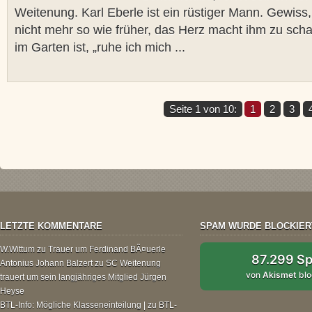
Weitenung. Karl Eberle ist ein rüstiger Mann. Gewiss,
nicht mehr so wie früher, das Herz macht ihm zu sch
im Garten ist, „ruhe ich mich ...
Seite 1 von 10:
1
2
3
LETZTE KOMMENTARE
SPAM WURDE BLOCKIER
W.Wittum
zu
Trauer um Ferdinand BÃ¤uerle
87.299 S
Antonius Johann Balzert
zu
SC Weitenung
von
Akismet
blo
trauert um sein langjähriges Mitglied Jürgen
Heyse
BTL-Info: Mögliche Klasseneinteilung |
zu
BTL-