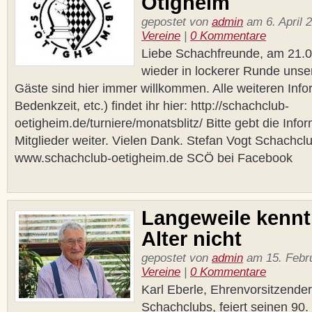
Ötigheim
gepostet von
admin
am 6. April 2
Vereine
|
0 Kommentare
Liebe Schachfreunde, am 21.04
wieder in lockerer Runde unser
Gäste sind hier immer willkommen. Alle weiteren Info
Bedenkzeit, etc.) findet ihr hier: http://schachclub-
oetigheim.de/turniere/monatsblitz/ Bitte gebt die Info
Mitglieder weiter. Vielen Dank. Stefan Vogt Schachcl
www.schachclub-oetigheim.de SCÖ bei Facebook
Langeweile kennt
Alter nicht
gepostet von
admin
am 15. Febru
Vereine
|
0 Kommentare
Karl Eberle, Ehrenvorsitzende
Schachclubs, feiert seinen 90.