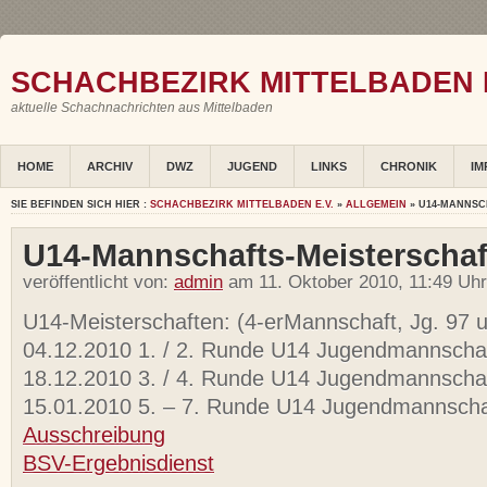
SCHACHBEZIRK MITTELBADEN E
aktuelle Schachnachrichten aus Mittelbaden
HOME
ARCHIV
DWZ
JUGEND
LINKS
CHRONIK
IM
SIE BEFINDEN SICH HIER :
SCHACHBEZIRK MITTELBADEN E.V.
»
ALLGEMEIN
» U14-MANNSC
U14-Mannschafts-Meisterschaf
veröffentlicht von:
admin
am 11. Oktober 2010, 11:49 Uhr
U14-Meisterschaften: (4-erMannschaft, Jg. 97 
04.12.2010 1. / 2. Runde U14 Jugendmannscha
18.12.2010 3. / 4. Runde U14 Jugendmannscha
15.01.2010 5. – 7. Runde U14 Jugendmannscha
Ausschreibung
BSV-Ergebnisdienst