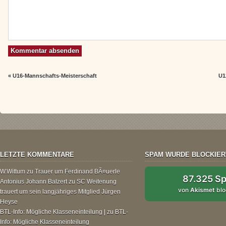
«
U16-Mannschafts-Meisterschaft
U1
LETZTE KOMMENTARE
SPAM WURDE BLOCKIER
W.Wittum
zu
Trauer um Ferdinand BÃ¤uerle
87.325 S
Antonius Johann Balzert
zu
SC Weitenung
von
Akismet
blo
trauert um sein langjähriges Mitglied Jürgen
Heyse
BTL-Info: Mögliche Klasseneinteilung |
zu
BTL-
Info: Mögliche Klasseneinteilung