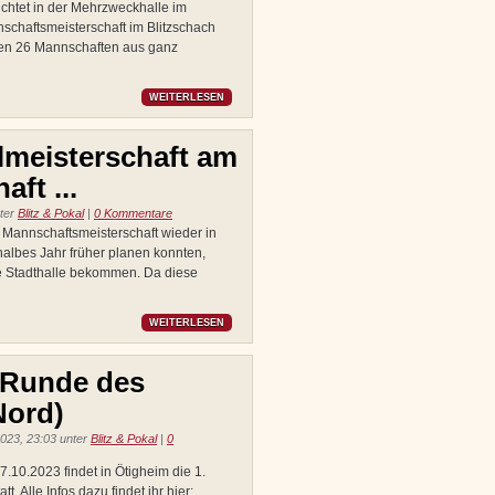
chtet in der Mehrzweckhalle im
chaftsmeisterschaft im Blitzschach
en 26 Mannschaften aus ganz
WEITERLESEN
lmeisterschaft am
ft ...
nter
Blitz & Pokal
|
0 Kommentare
d Mannschaftsmeisterschaft wieder in
 halbes Jahr früher planen konnten,
e Stadthalle bekommen. Da diese
WEITERLESEN
. Runde des
Nord)
023, 23:03 unter
Blitz & Pokal
|
0
7.10.2023 findet in Ötigheim die 1.
. Alle Infos dazu findet ihr hier: