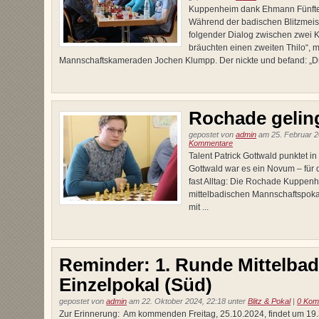
Kuppenheim dank Ehmann Fünfter 
Während der badischen Blitzmeist
folgender Dialog zwischen zwei 
bräuchten einen zweiten Thilo“, 
Mannschaftskameraden Jochen Klumpp. Der nickte und befand: „Drei
Rochade geling
gepostet von
admin
am 25. Februar 2
Kommentare
Talent Patrick Gottwald punktet in
Gottwald war es ein Novum – für
fast Alltag: Die Rochade Kuppenh
mittelbadischen Mannschaftspok
mit ...
Reminder: 1. Runde Mittelbad
Einzelpokal (Süd)
gepostet von
admin
am 22. Oktober 2024, 22:18 unter
Blitz & Pokal
|
0 Kom
Zur Erinnerung: Am kommenden Freitag, 25.10.2024, findet um 19.3