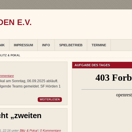
EN E.V.
NIK
IMPRESSUM
INFO
SPIELBETRIEB
TERMINE
BLITZ & POKAL
AUFGABE DES TAGES
mmentare
okal am Sonntag, 06.09.2025 abläuft.
olgende Teams gemeldet. SF Hörden 1
WEITERLESEN
ht „zweiten
, 22:16 unter
Blitz & Pokal
|
0 Kommentare