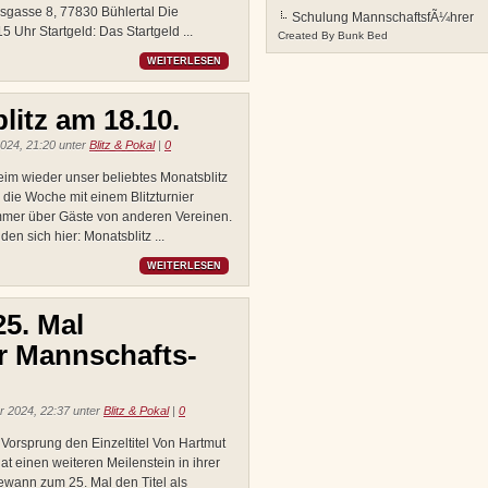
essgasse 8, 77830 Bühlertal Die
Schulung MannschaftsfÃ¼hrer
 Uhr Startgeld: Das Startgeld ...
Created By
Bunk Bed
WEITERLESEN
itz am 18.10.
024, 21:20 unter
Blitz & Pokal
|
0
heim wieder unser beliebtes Monatsblitz
r die Woche mit einem Blitzturnier
immer über Gäste von anderen Vereinen.
den sich hier: Monatsblitz ...
WEITERLESEN
5. Mal
r Mannschafts-
 2024, 22:37 unter
Blitz & Pokal
|
0
Vorsprung den Einzeltitel Von Hartmut
 einen weiteren Meilenstein in ihrer
ewann zum 25. Mal den Titel als