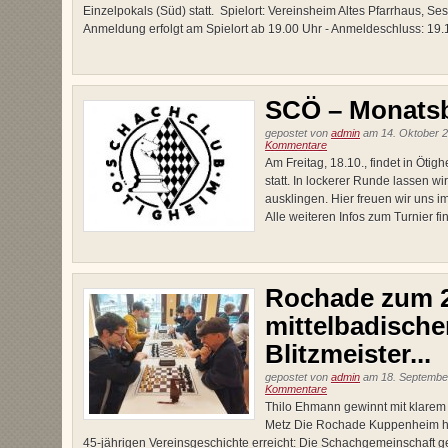
Einzelpokals (Süd) statt. Spielort: Vereinsheim Altes Pfarrhaus, S
Anmeldung erfolgt am Spielort ab 19.00 Uhr - Anmeldeschluss: 19.15
SCÖ – Monatsbl
gepostet von
admin
am 14. Oktober 2
Kommentare
Am Freitag, 18.10., findet in Ötig
statt. In lockerer Runde lassen wi
ausklingen. Hier freuen wir uns 
Alle weiteren Infos zum Turnier fin
Rochade zum 2
mittelbadische
Blitzmeister...
gepostet von
admin
am 18. September
Kommentare
Thilo Ehmann gewinnt mit klarem 
Metz Die Rochade Kuppenheim hat
45-jährigen Vereinsgeschichte erreicht: Die Schachgemeinschaft g