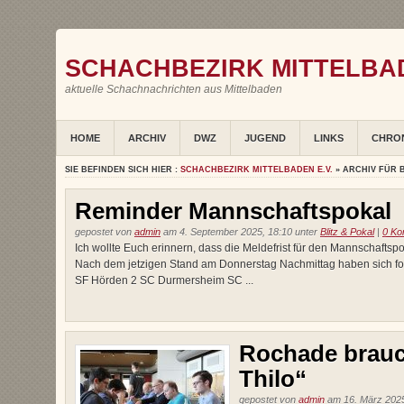
SCHACHBEZIRK MITTELBAD
aktuelle Schachnachrichten aus Mittelbaden
HOME
ARCHIV
DWZ
JUGEND
LINKS
CHRO
SIE BEFINDEN SICH HIER :
SCHACHBEZIRK MITTELBADEN E.V.
» ARCHIV FÜR 
Reminder Mannschaftspokal
gepostet von
admin
am 4. September 2025, 18:10 unter
Blitz & Pokal
|
0 Ko
Ich wollte Euch erinnern, dass die Meldefrist für den Mannschaftsp
Nach dem jetzigen Stand am Donnerstag Nachmittag haben sich f
SF Hörden 2 SC Durmersheim SC ...
Rochade brauc
Thilo“
gepostet von
admin
am 16. März 2025