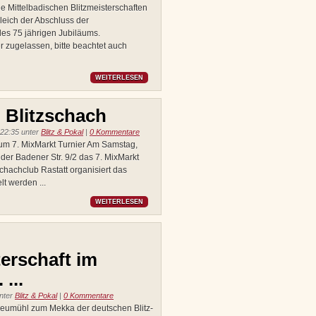
e Mittelbadischen Blitzmeisterschaften
tgleich der Abschluss der
 des 75 jährigen Jubiläums.
r zugelassen, bitte beachtet auch
WEITERLESEN
 Blitzschach
 22:35 unter
Blitz & Pokal
|
0 Kommentare
zum 7. MixMarkt Turnier Am Samstag,
 der Badener Str. 9/2 das 7. MixMarkt
Schachclub Rastatt organisiert das
lt werden ...
WEITERLESEN
erschaft im
...
unter
Blitz & Pokal
|
0 Kommentare
Neumühl zum Mekka der deutschen Blitz-