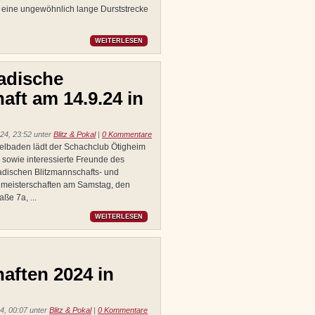
t eine ungewöhnlich lange Durststrecke
WEITERLESEN
badische
aft am 14.9.24 in
24, 23:52 unter
Blitz & Pokal
|
0 Kommentare
telbaden lädt der Schachclub Ötigheim
 sowie interessierte Freunde des
badischen Blitzmannschafts- und
elmeisterschaften am Samstag, den
ße 7a, ...
WEITERLESEN
haften 2024 in
4, 00:07 unter
Blitz & Pokal
|
0 Kommentare