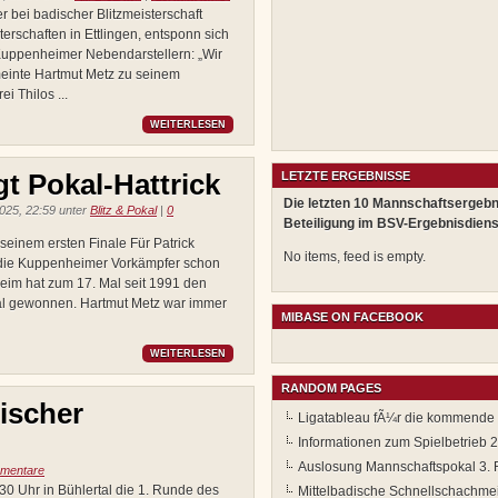
bei badischer Blitzmeisterschaft
erschaften in Ettlingen, entsponn sich
Kuppenheimer Nebendarstellern: „Wir
meinte Hartmut Metz zu seinem
 Thilos ...
WEITERLESEN
t Pokal-Hattrick
LETZTE ERGEBNISSE
Die letzten 10 Mannschaftsergebn
025, 22:59 unter
Blitz & Pokal
|
0
Beteiligung im BSV-Ergebnisdiens
 seinem ersten Finale Für Patrick
No items, feed is empty.
 die Kuppenheimer Vorkämpfer schon
eim hat zum 17. Mal seit 1991 den
al gewonnen. Hartmut Metz war immer
MIBASE ON FACEBOOK
WEITERLESEN
RANDOM PAGES
ischer
Ligatableau fÃ¼r die kommende
Informationen zum Spielbetrieb 
Auslosung Mannschaftspokal 3.
mentare
0 Uhr in Bühlertal die 1. Runde des
Mittelbadische Schnellschachmei