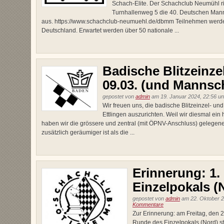
Schach-Elite. Der Schachclub Neumühl ri
Turnhallenweg 5 die 40. Deutschen Manns
aus. https://www.schachclub-neumuehl.de/dbmm Teilnehmen werd
Deutschland. Erwartet werden über 50 nationale ...
Badische Blitzeinze
09.03. (und Mannscha
gepostet von
admin
am 19. Januar 2024, 22:56 u
Wir freuen uns, die badische Blitzeinzel- un
Ettlingen auszurichten. Weil wir diesmal ein
haben wir die grössere und zentral (mit ÖPNV-Anschluss) gelegen
zusätzlich geräumiger ist als die ...
Erinnerung: 1
Einzelpokals (
gepostet von
admin
am 22. Oktober 2
Kommentare
Zur Erinnerung: am Freitag, den 2
Runde des Einzelpokals (Nord) statt