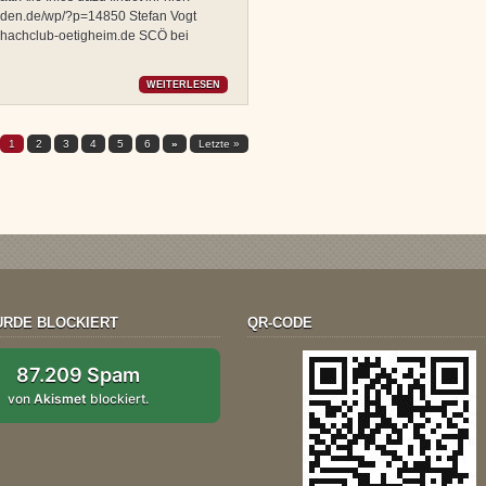
baden.de/wp/?p=14850 Stefan Vogt
chachclub-oetigheim.de SCÖ bei
WEITERLESEN
1
2
3
4
5
6
»
Letzte »
RDE BLOCKIERT
QR-CODE
87.209 Spam
von
Akismet
blockiert.