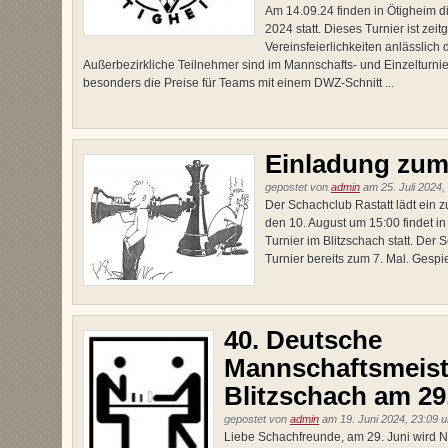
Am 14.09.24 finden in Ötigheim di
2024 statt. Dieses Turnier ist zei
Vereinsfeierlichkeiten anlässlich
Außerbezirkliche Teilnehmer sind im Mannschafts- und Einzelturnie
besonders die Preise für Teams mit einem DWZ-Schnitt ...
Einladung zum
gepostet von
admin
am 25. Juli 2024,
Der Schachclub Rastatt lädt ein 
den 10. August um 15:00 findet in
Turnier im Blitzschach statt. Der 
Turnier bereits zum 7. Mal. Gespie
40. Deutsche
Mannschaftsmeist
Blitzschach am 29. 
gepostet von
admin
am 19. Juni 2024, 23:09 
Liebe Schachfreunde, am 29. Juni wird 