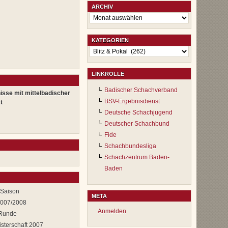
ARCHIV
Archiv
KATEGORIEN
Kategorien
LINKROLLE
Badischer Schachverband
isse mit mittelbadischer
BSV-Ergebnisdienst
t
Deutsche Schachjugend
Deutscher Schachbund
Fide
Schachbundesliga
Schachzentrum Baden-
Baden
 Saison
META
2007/2008
Anmelden
 Runde
sterschaft 2007