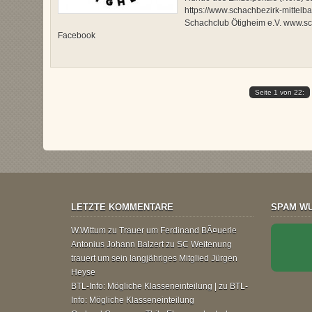
https://www.schachbezirk-mittel
Schachclub Ötigheim e.V. www.s
Facebook
Seite 1 von 22:
LETZTE KOMMENTARE
SPAM WU
W.Wittum
zu
Trauer um Ferdinand BÃ¤uerle
Antonius Johann Balzert
zu
SC Weitenung
trauert um sein langjähriges Mitglied Jürgen
Heyse
BTL-Info: Mögliche Klasseneinteilung |
zu
BTL-
Info: Mögliche Klasseneinteilung