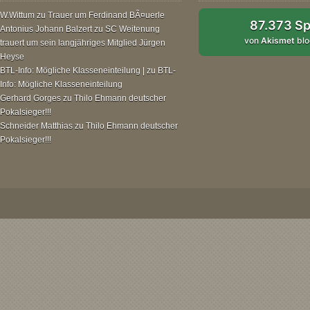
W.Wittum
zu
Trauer um Ferdinand BÃ¤uerle
87.373 S
Antonius Johann Balzert
zu
SC Weitenung
von
Akismet
blo
trauert um sein langjähriges Mitglied Jürgen
Heyse
BTL-Info: Mögliche Klasseneinteilung |
zu
BTL-
Info: Mögliche Klasseneinteilung
Gerhard Gorges
zu
Thilo Ehmann deutscher
Pokalsieger!!!
Schneider Matthias
zu
Thilo Ehmann deutscher
Pokalsieger!!!