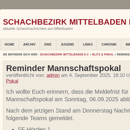
SCHACHBEZIRK MITTELBADEN E
aktuelle Schachnachrichten aus Mittelbaden
HOME
ARCHIV
DWZ
JUGEND
LINKS
CHRONIK
IM
SIE BEFINDEN SICH HIER :
SCHACHBEZIRK MITTELBADEN E.V.
»
BLITZ & POKAL
» REMIND
Reminder Mannschaftspokal
veröffentlicht von:
admin
am 4. September 2025, 18:10 U
Pokal
Ich wollte Euch erinnern, dass die Meldefrist für
Mannschaftspokal am Sonntag, 06.09.2025 ablä
Nach dem jetzigen Stand am Donnerstag Nachm
folgende Teams gemeldet.
SF Hörden 1