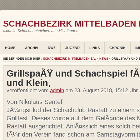
SCHACHBEZIRK MITTELBADEN E
aktuelle Schachnachrichten aus Mittelbaden
HOME
ARCHIV
DWZ
JUGEND
LINKS
CHRONIK
IM
SIE BEFINDEN SICH HIER :
SCHACHBEZIRK MITTELBADEN E.V.
»
NEWS
» GRILLSPAÃŸ UND 
GrillspaÃŸ und Schachspiel f
und Klein,
veröffentlicht von:
admin
am 23. August 2018, 15:12 Uhr
Von Nikolaus Sentef
JÃ¼ngst lud der Schachclub Rastatt zu einem 
Grillfest. Dieses wurde auf dem GelÃ¤nde des 
Rastatt ausgerichtet. AnlÃ¤sslich eines solch 
fÃ¼r den Verein fand schon am Samstagvormi