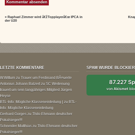
«
Raphael Zimmer wird â€žTopplayerâ€œ IPCA in
Knap
der U20
LETZTE KOMMENTARE
SPAM WURDE BLOCKIER
W.Wittum
zu
Trauer um Ferdinand BÃ¤uerle
87.227 S
Antonius Johann Balzert
zu
SC Weitenung
von
Akismet
blo
trauert um sein langjähriges Mitglied Jürgen
Heyse
BTL-Info: Mögliche Klasseneinteilung |
zu
BTL-
Info: Mögliche Klasseneinteilung
Gerhard Gorges
zu
Thilo Ehmann deutscher
Pokalsieger!!!
Schneider Matthias
zu
Thilo Ehmann deutscher
Pokalsieger!!!