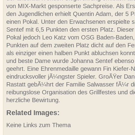
von MIX-Markt gesponserte Sachpreise. Als Erstp
den Jugendlichen erhielt Quentin Adam, der 5 P
einen Pokal. Unter den Erwachsenen erspielte s
Sentef mit 6,5 Punkten den ersten Platz. Diese
Pokal jedoch Leo Katz vom OSG Baden-Baden, 
Punkten auf dem zweiten Platz dicht auf den F
als einziger einen halben Punkt abluchsen konnte
und beste Dame wurde Johanna Sentef ebenso 
geehrt. Eine Ehrenmedaille gewann Fin Kiefer-N
eindrucksvoller jÃ¼ngster Spieler. GroÃŸer Da
Rastatt gebÃ¼hrt der Familie Salwasser fÃ¼r di
reibungslose Organisation des Grillfestes und d
herzliche Bewirtung.
Related Images:
Keine Links zum Thema