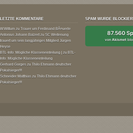
LETZTE KOMMENTARE
SPAM WURDE BLOCKIER
W.Wittum
zu
Trauer um Ferdinand BÃ¤uerle
87.560 S
Antonius Johann Balzert
zu
SC Weitenung
von
Akismet
blo
trauert um sein langjähriges Mitglied Jürgen
Heyse
BTL-Info: Mögliche Klasseneinteilung |
zu
BTL-
Info: Mögliche Klasseneinteilung
Gerhard Gorges
zu
Thilo Ehmann deutscher
Pokalsieger!!!
Schneider Matthias
zu
Thilo Ehmann deutscher
Pokalsieger!!!