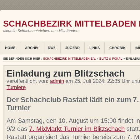
SCHACHBEZIRK MITTELBADEN E
aktuelle Schachnachrichten aus Mittelbaden
HOME
ARCHIV
DWZ
JUGEND
LINKS
CHRONIK
IM
SIE BEFINDEN SICH HIER :
SCHACHBEZIRK MITTELBADEN E.V.
»
BLITZ & POKAL
» EINLADU
Einladung zum Blitzschach
veröffentlicht von:
admin
am 25. Juli 2024, 22:35 Uhr un
Turniere
Der Schachclub Rastatt lädt ein zum 7
Turnier
Am Samstag, den 10. August um 15:00 findet in
9/2 das
7. MixMarkt Turnier im Blitzschach
statt
Rastatt organisiert das Turnier bereits zum 7. M