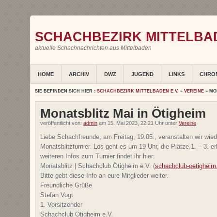
SCHACHBEZIRK MITTELBAD
aktuelle Schachnachrichten aus Mittelbaden
HOME
ARCHIV
DWZ
JUGEND
LINKS
CHRO
SIE BEFINDEN SICH HIER :
SCHACHBEZIRK MITTELBADEN E.V.
»
VEREINE
» MO
Monatsblitz Mai in Ötigheim
veröffentlicht von:
admin
am 15. Mai 2023, 22:21 Uhr unter
Vereine
Liebe Schachfreunde, am Freitag, 19.05., veranstalten wir wied
Monatsblitzturnier. Los geht es um 19 Uhr, die Plätze 1. – 3. er
weiteren Infos zum Turnier findet ihr hier:
Monatsblitz | Schachclub Ötigheim e.V. (
schachclub-oetigheim
Bitte gebt diese Info an eure Mitglieder weiter.
Freundliche Grüße
Stefan Vogt
1. Vorsitzender
Schachclub Ötigheim e.V.