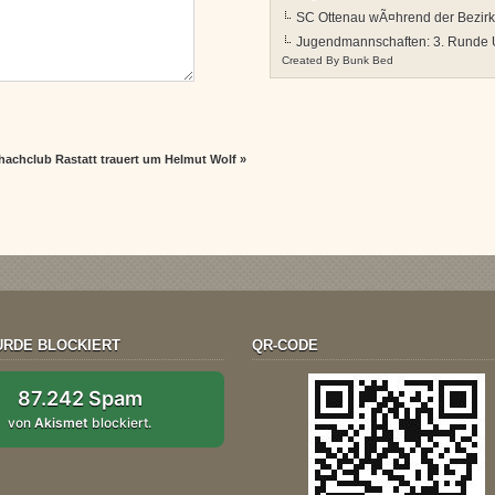
SC Ottenau wÃ¤hrend der Bezir
Jugendmannschaften: 3. Runde
Created By
Bunk Bed
hachclub Rastatt trauert um Helmut Wolf
»
RDE BLOCKIERT
QR-CODE
87.242 Spam
von
Akismet
blockiert.