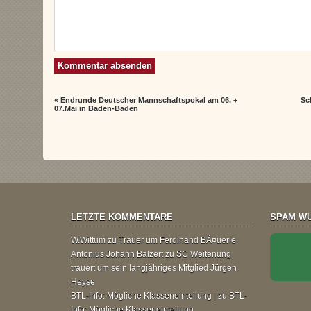
«
Endrunde Deutscher Mannschaftspokal am 06. +
Sc
07.Mai in Baden-Baden
LETZTE KOMMENTARE
SPAM WU
W.Wittum
zu
Trauer um Ferdinand BÃ¤uerle
Antonius Johann Balzert
zu
SC Weitenung
trauert um sein langjähriges Mitglied Jürgen
Heyse
BTL-Info: Mögliche Klasseneinteilung |
zu
BTL-
Info: Mögliche Klasseneinteilung