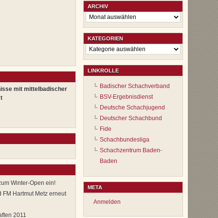
ARCHIV
Archiv
KATEGORIEN
Kategorien
LINKROLLE
Badischer Schachverband
isse mit mittelbadischer
BSV-Ergebnisdienst
t
Deutsche Schachjugend
Deutscher Schachbund
Fide
Schachbundesliga
Schachzentrum Baden-
Baden
zum Winter-Open ein!
META
 FM Hartmut Metz erneut
Anmelden
aften 2011