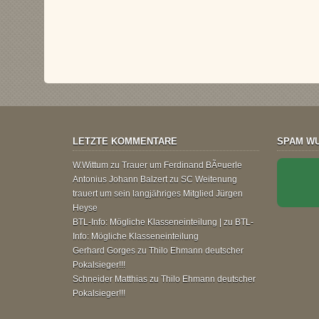
LETZTE KOMMENTARE
SPAM WU
W.Wittum
zu
Trauer um Ferdinand BÃ¤uerle
Antonius Johann Balzert
zu
SC Weitenung
trauert um sein langjähriges Mitglied Jürgen
Heyse
BTL-Info: Mögliche Klasseneinteilung |
zu
BTL-
Info: Mögliche Klasseneinteilung
Gerhard Gorges
zu
Thilo Ehmann deutscher
Pokalsieger!!!
Schneider Matthias
zu
Thilo Ehmann deutscher
Pokalsieger!!!