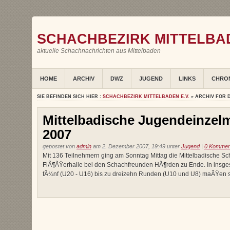
SCHACHBEZIRK MITTELBAD
aktuelle Schachnachrichten aus Mittelbaden
HOME
ARCHIV
DWZ
JUGEND
LINKS
CHRO
SIE BEFINDEN SICH HIER :
SCHACHBEZIRK MITTELBADEN E.V.
» ARCHIV FOR 
Mittelbadische Jugendeinzelm
2007
gepostet von
admin
am 2. Dezember 2007, 19:49 unter
Jugend
|
0 Kommen
Mit 136 Teilnehmern ging am Sonntag Mittag die Mittelbadische Sc
FlÃ¶ÃŸerhalle bei den Schachfreunden HÃ¶rden zu Ende. In insges
fÃ¼nf (U20 - U16) bis zu dreizehn Runden (U10 und U8) maÃŸen sic