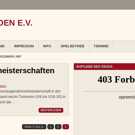
EN E.V.
NIK
IMPRESSUM
INFO
SPIELBETRIEB
TERMINE
DEZEMBER 2007
AUFGABE DES TAGES
eisterschaften
tare
hachjugendeinzelmeisterschaft in der
amt sechs Turnieren (U8 bis U18-20) in
h die ...
WEITERLESEN
Seite 2 von 2:
«
1
2