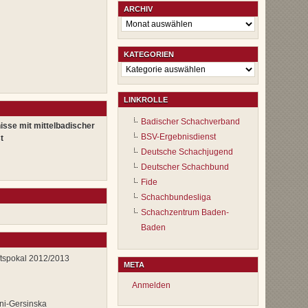
ARCHIV
Archiv
KATEGORIEN
Kategorien
LINKROLLE
Badischer Schachverband
isse mit mittelbadischer
BSV-Ergebnisdienst
t
Deutsche Schachjugend
Deutscher Schachbund
Fide
Schachbundesliga
Schachzentrum Baden-
Baden
tspokal 2012/2013
META
Anmelden
ni-Gersinska