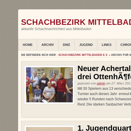
SCHACHBEZIRK MITTELBAD
aktuelle Schachnachrichten aus Mittelbaden
HOME
ARCHIV
DWZ
JUGEND
LINKS
CHRO
SIE BEFINDEN SICH HIER :
SCHACHBEZIRK MITTELBADEN E.V.
» ARCHIV FOR 
Neuer Achertal
drei OttenhÃ¶fe
gepostet von
admin
am 27. März 2017
Mit 30 Spielern aus 13 verschied
Turnier auch dieses Jahr erneut 
wieder 5 Runden nach Schweizer 
Rest. Die starken Sasbacher Verb
1. Jugendquart