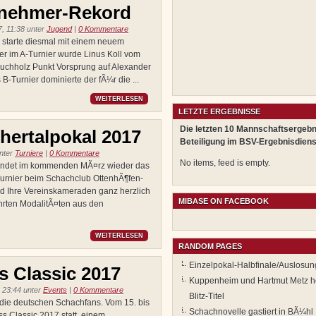
lnehmer-Rekord
, 11:38 unter
Jugend
|
0 Kommentare
 starte diesmal mit einem neuem
r im A-Turnier wurde Linus Koll vom
Buchholz Punkt Vorsprung auf Alexander
-Turnier dominierte der fÃ¼r die ...
WEITERLESEN
LETZTE ERGEBNISSE
Die letzten 10 Mannschaftsergebn
hertalpokal 2017
Beteiligung im BSV-Ergebnisdiens
nter
Turniere
|
0 Kommentare
No items, feed is empty.
 findet im kommenden MÃ¤rz wieder das
-Turnier beim Schachclub OttenhÃ¶fen-
nd Ihre Vereinskameraden ganz herzlich
MIBASE ON FACEBOOK
hrten ModalitÃ¤ten aus den
WEITERLESEN
RANDOM PAGES
Einzelpokal-Halbfinale/Auslosu
 Classic 2017
Kuppenheim und Hartmut Metz ho
 23:44 unter
Events
|
0 Kommentare
Blitz-Titel
 die deutschen Schachfans. Vom 15. bis
Schachnovelle gastiert in BÃ¼hl
s Classic 2017 statt, einem