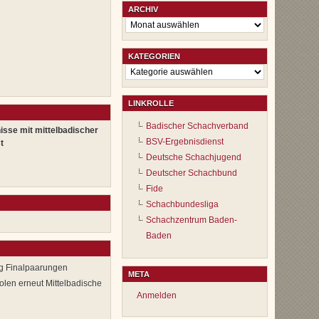
ARCHIV
Archiv
KATEGORIEN
Kategorien
LINKROLLE
Badischer Schachverband
isse mit mittelbadischer
BSV-Ergebnisdienst
t
Deutsche Schachjugend
Deutscher Schachbund
Fide
Schachbundesliga
Schachzentrum Baden-
Baden
ng Finalpaarungen
META
len erneut Mittelbadische
Anmelden