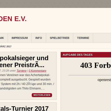
EN E.V.
NIK
IMPRESSUM
INFO
SPIELBETRIEB
TERMINE
MÄRZ 2017
AUFGABE DES TAGES
pokalsieger und
ner PreistrÃ...
, 23:28 unter
Turniere
|
0 Kommentare
enen Vereinen war das Achertalpokal-
komplett ausgebucht. Gespielt wurden
System mit 2h / 40 ZÃ¼ge und 30 min. /
andsligisten um Thilo Ehmann, ...
WEITERLESEN
als-Turnier 2017