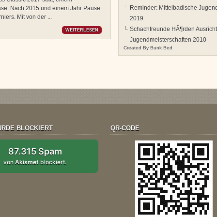
Reminder: Mittelbadische Jugen
asse. Nach 2015 und einem Jahr Pause
niers. Mit von der ...
2019
Schachfreunde HÃ¶rden Ausricht
WEITERLESEN
Jugendmeisterschaften 2010
Created By
Bunk Bed
RDE BLOCKIERT
QR-CODE
87.315 Spam
von
Akismet
blockiert.