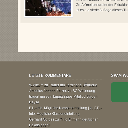
GroÃŸmeisterturnier der Extrakl
ist es die vierte Auflage dieses Tur
LETZTE KOMMENTARE
SPAM WU
W.Wittum
zu
Trauer um Ferdinand BÃ¤uerle
Antonius Johann Balzert
zu
SC Weitenung
trauert um sein langjähriges Mitglied Jürgen
Heyse
BTL-Info: Mögliche Klasseneinteilung |
zu
BTL-
Info: Mögliche Klasseneinteilung
Gerhard Gorges
zu
Thilo Ehmann deutscher
Pokalsieger!!!