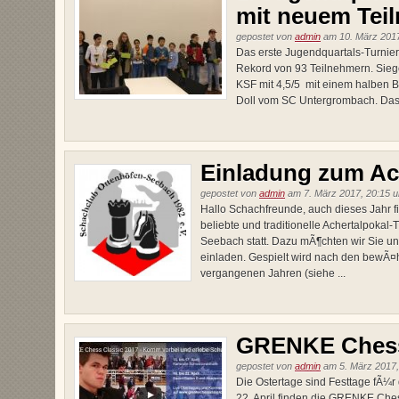
mit neuem Tei
gepostet von
admin
am 10. März 2017
Das erste Jugendquartals-Turnier
Rekord von 93 Teilnehmern. Siege
KSF mit 4,5/5 mit einem halben 
Doll vom SC Untergrombach. Das B
Einladung zum Ac
gepostet von
admin
am 7. März 2017, 20:15 u
Hallo Schachfreunde, auch dieses Jahr
beliebte und traditionelle Achertalpokal
Seebach statt. Dazu mÃ¶chten wir Sie u
einladen. Gespielt wird nach den bewÃ¤
vergangenen Jahren (siehe ...
GRENKE Chess
gepostet von
admin
am 5. März 2017,
Die Ostertage sind Festtage fÃ¼r
22. April finden die GRENKE Ches