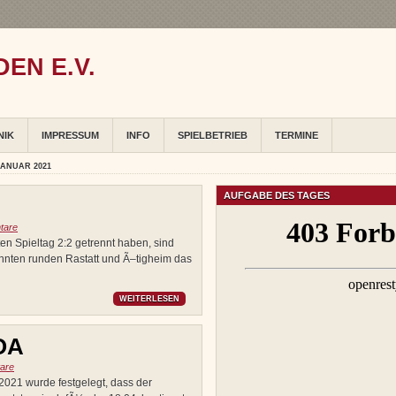
EN E.V.
NIK
IMPRESSUM
INFO
SPIELBETRIEB
TERMINE
JANUAR 2021
AUFGABE DES TAGES
tare
n Spieltag 2:2 getrennt haben, sind
nnten runden Rastatt und Ã–tigheim das
WEITERLESEN
OA
are
021 wurde festgelegt, dass der