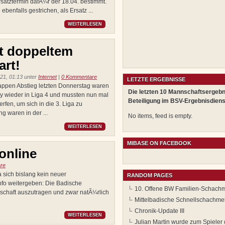
satztermin dafÃ¼r der 18.04. bestimmt.
enfalls gestrichen, als Ersatz ...
WEITERLESEN
it doppeltem
art!
21, 01:13 unter
Internet
|
0 Kommentare
LETZTE ERGEBNISSE
appen Abstieg letzten Donnerstag waren
Die letzten 10 Mannschaftsergebn
y wieder in Liga 4 und mussten nun mal
Beteiligung im BSV-Ergebnisdiens
rfen, um sich in die 3. Liga zu
 waren in der ...
No items, feed is empty.
WEITERLESEN
MIBASE ON FACEBOOK
online
re
 sich bislang kein neuer
RANDOM PAGES
Info weitergeben: Die Badische
10. Offene BW Familien-Schachm
schaft auszutragen und zwar natÃ¼rlich
Mittelbadische Schnellschachmei
Chronik-Update III
WEITERLESEN
Julian Martin wurde zum Spieler