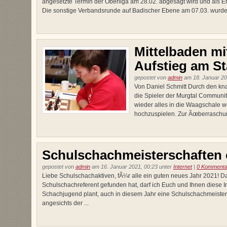
angesetzte Termin der Oberliga am 28.02. abgesagt wird und als Er
Die sonstige Verbandsrunde auf Badischer Ebene am 07.03. wurde eb
Mittelbaden m
Aufstieg am St
gepostet von
admin
am 18. Januar 20
Von Daniel Schmitt Durch den kn
die Spieler der Murgtal Communit
wieder alles in die Waagschale we
hochzuspielen. Zur Ãœberraschung
Schulschachmeisterschaften 
gepostet von
admin
am 16. Januar 2021, 00:23 unter
Internet
|
0 Kommenta
Liebe Schulschachaktiven, fÃ¼r alle ein guten neues Jahr 2021! Da
Schulschachreferent gefunden hat, darf ich Euch und Ihnen diese 
Schachjugend plant, auch in diesem Jahr eine Schulschachmeister
angesichts der ...