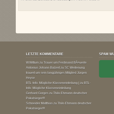
LETZTE KOMMENTARE
SPAM WU
W.Wittum
zu
Trauer um Ferdinand BÃ¤uerle
Antonius Johann Balzert
zu
SC Weitenung
trauert um sein langjähriges Mitglied Jürgen
Heyse
BTL-Info: Mögliche Klasseneinteilung |
zu
BTL-
Info: Mögliche Klasseneinteilung
Gerhard Gorges
zu
Thilo Ehmann deutscher
Pokalsieger!!!
Schneider Matthias
zu
Thilo Ehmann deutscher
Pokalsieger!!!