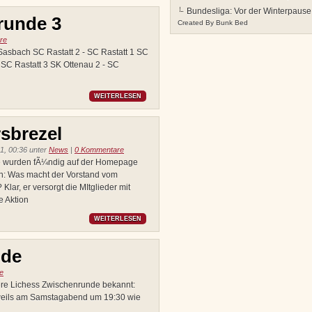
Bundesliga: Vor der Winterpause
runde 3
Created By
Bunk Bed
re
Sasbach SC Rastatt 2 - SC Rastatt 1 SC
SC Rastatt 3 SK Ottenau 2 - SC
WEITERLESEN
sbrezel
1, 00:36 unter
News
|
0 Kommentare
e wurden fÃ¼ndig auf der Homepage
n: Was macht der Vorstand vom
ar, er versorgt die MItglieder mit
 Aktion
WEITERLESEN
nde
e
sere Lichess Zwischenrunde bekannt:
jeweils am Samstagabend um 19:30 wie