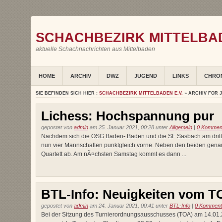
SCHACHBEZIRK MITTELBAD
aktuelle Schachnachrichten aus Mittelbaden
HOME
ARCHIV
DWZ
JUGEND
LINKS
CHRO
SIE BEFINDEN SICH HIER :
SCHACHBEZIRK MITTELBADEN E.V.
» ARCHIV FOR 
Lichess: Hochspannung pur
gepostet von
admin
am 25. Januar 2021, 00:28 unter
Allgemein
|
0 Kommen
Nachdem sich die OSG Baden- Baden und die SF Sasbach am dritte
nun vier Mannschaften punktgleich vorne. Neben den beiden gena
Quartett ab. Am nÃ¤chsten Samstag kommt es dann ...
BTL-Info: Neuigkeiten vom T
gepostet von
admin
am 24. Januar 2021, 00:41 unter
BTL-Info
|
0 Komment
Bei der Sitzung des Turnierordnungsausschusses (TOA) am 14.01.2