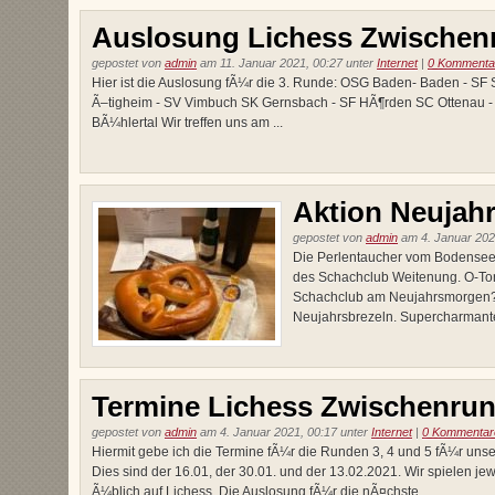
Auslosung Lichess Zwischen
gepostet von
admin
am 11. Januar 2021, 00:27 unter
Internet
|
0 Kommenta
Hier ist die Auslosung fÃ¼r die 3. Runde: OSG Baden- Baden - SF 
Ã–tigheim - SV Vimbuch SK Gernsbach - SF HÃ¶rden SC Ottenau - 
BÃ¼hlertal Wir treffen uns am ...
Aktion Neujahr
gepostet von
admin
am 4. Januar 202
Die Perlentaucher vom Bodense
des Schachclub Weitenung. O-To
Schachclub am Neujahrsmorgen? Kl
Neujahrsbrezeln. Supercharmante
Termine Lichess Zwischenru
gepostet von
admin
am 4. Januar 2021, 00:17 unter
Internet
|
0 Kommentar
Hiermit gebe ich die Termine fÃ¼r die Runden 3, 4 und 5 fÃ¼r un
Dies sind der 16.01, der 30.01. und der 13.02.2021. Wir spielen 
Ã¼blich auf Lichess. Die Auslosung fÃ¼r die nÃ¤chste ...