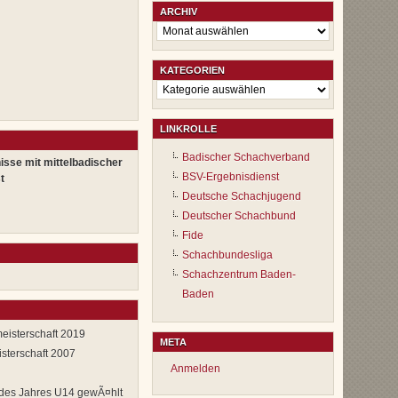
ARCHIV
Archiv
KATEGORIEN
Kategorien
LINKROLLE
Badischer Schachverband
isse mit mittelbadischer
BSV-Ergebnisdienst
t
Deutsche Schachjugend
Deutscher Schachbund
Fide
Schachbundesliga
Schachzentrum Baden-
Baden
eisterschaft 2019
META
sterschaft 2007
Anmelden
 des Jahres U14 gewÃ¤hlt