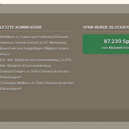
LETZTE KOMMENTARE
SPAM WURDE BLOCKIER
W.Wittum
zu
Trauer um Ferdinand BÃ¤uerle
87.230 S
Antonius Johann Balzert
zu
SC Weitenung
von
Akismet
blo
trauert um sein langjähriges Mitglied Jürgen
Heyse
BTL-Info: Mögliche Klasseneinteilung |
zu
BTL-
Info: Mögliche Klasseneinteilung
Gerhard Gorges
zu
Thilo Ehmann deutscher
Pokalsieger!!!
Schneider Matthias
zu
Thilo Ehmann deutscher
Pokalsieger!!!