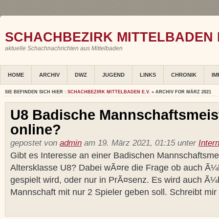
SCHACHBEZIRK MITTELBADEN E
aktuelle Schachnachrichten aus Mittelbaden
HOME
ARCHIV
DWZ
JUGEND
LINKS
CHRONIK
IM
SIE BEFINDEN SICH HIER :
SCHACHBEZIRK MITTELBADEN E.V.
» ARCHIV FOR MÄRZ 2021
U8 Badische Mannschaftsmeist
online?
gepostet von
admin
am 19. März 2021, 01:15 unter
Inter
Gibt es Interesse an einer Badischen Mannschaftsmei
Altersklasse U8? Dabei wÃ¤re die Frage ob auch Ã¼
gespielt wird, oder nur in PrÃ¤senz. Es wird auch Ã¼b
Mannschaft mit nur 2 Spieler geben soll. Schreibt mir .