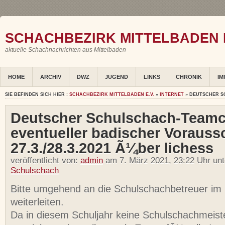
SCHACHBEZIRK MITTELBADEN E
aktuelle Schachnachrichten aus Mittelbaden
HOME
ARCHIV
DWZ
JUGEND
LINKS
CHRONIK
IM
SIE BEFINDEN SICH HIER :
SCHACHBEZIRK MITTELBADEN E.V.
»
INTERNET
» DEUTSCHER SC
Deutscher Schulschach-Teamc
eventueller badischer Vorauss
27.3./28.3.2021 Ã¼ber lichess
veröffentlicht von:
admin
am 7. März 2021, 23:22 Uhr un
Schulschach
Bitte umgehend an die Schulschachbetreuer im 
weiterleiten.
Da in diesem Schuljahr keine Schulschachmeist