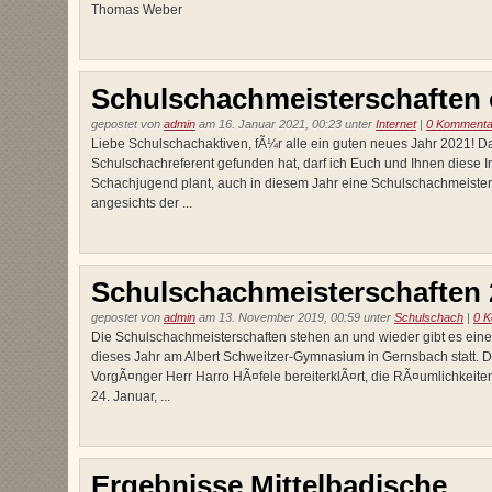
Thomas Weber
Schulschachmeisterschaften 
gepostet von
admin
am 16. Januar 2021, 00:23 unter
Internet
|
0 Kommenta
Liebe Schulschachaktiven, fÃ¼r alle ein guten neues Jahr 2021! Da
Schulschachreferent gefunden hat, darf ich Euch und Ihnen diese 
Schachjugend plant, auch in diesem Jahr eine Schulschachmeister
angesichts der ...
Schulschachmeisterschaften 
gepostet von
admin
am 13. November 2019, 00:59 unter
Schulschach
|
0 
Die Schulschachmeisterschaften stehen an und wieder gibt es eine
dieses Jahr am Albert Schweitzer-Gymnasium in Gernsbach statt. 
VorgÃ¤nger Herr Harro HÃ¤fele bereiterklÃ¤rt, die RÃ¤umlichkeiten 
24. Januar, ...
Ergebnisse Mittelbadische