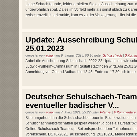
Liebe Schachfreunde, leider erhielten Sie die Ausschreibung zum
ungewöhnlich spät. Da es im Vorfeld mehr als sonst üblich zu klär
zwischenzeitlich erkrankte, kam es zu der Verzögerung. Hier ist die
Update: Ausschreibung Schu
25.01.2023
gepostet von
admin
am 9. Januar 2023, 00:10 unter
Schulschach
|
0 Komm
Anbei die Auschreibung Schulschach 2022-23 Update, die wie scho
Ludwig-Wilhelm-Gymnasium in Rastatt stattfinden wird. Am 25.01.20
Anmeldung vor Ort und Aufbau bis 13:45, Ende ca. 17:30. Ich freue m
Deutscher Schulschach-Team
eventueller badischer V...
gepostet von
admin
am 7. März 2021, 23:22 unter
Internet
|
0 Kommentare
Bitte umgehend an die Schulschachbetreuer im Bezirk weiterleiten.
Schulschachmeisterschaften gespielt werden, gibt es als Ersatz fÃ¼
Online-Schulschach-Teamcup. Bei entsprechendem Teilnehmerinter
Vorenscheid. DSTC-2021_ausschreibung_20210201 Meldeschluss: