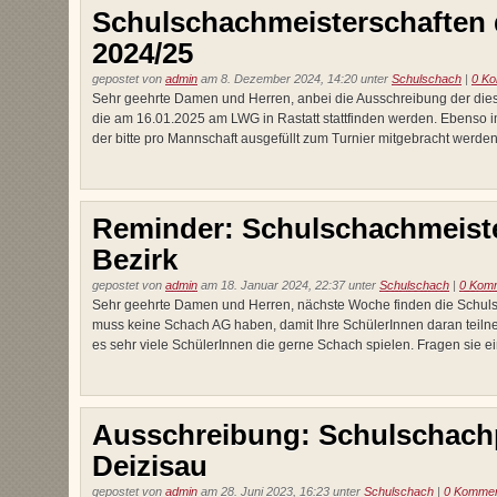
Schulschachmeisterschaften 
2024/25
gepostet von
admin
am 8. Dezember 2024, 14:20 unter
Schulschach
|
0 K
Sehr geehrte Damen und Herren, anbei die Ausschreibung der die
die am 16.01.2025 am LWG in Rastatt stattfinden werden. Ebenso 
der bitte pro Mannschaft ausgefüllt zum Turnier mitgebracht werden
Reminder: Schulschachmeiste
Bezirk
gepostet von
admin
am 18. Januar 2024, 22:37 unter
Schulschach
|
0 Kom
Sehr geehrte Damen und Herren, nächste Woche finden die Schulsc
muss keine Schach AG haben, damit Ihre SchülerInnen daran teil
es sehr viele SchülerInnen die gerne Schach spielen. Fragen sie ein
Ausschreibung: Schulschachp
Deizisau
gepostet von
admin
am 28. Juni 2023, 16:23 unter
Schulschach
|
0 Kommen