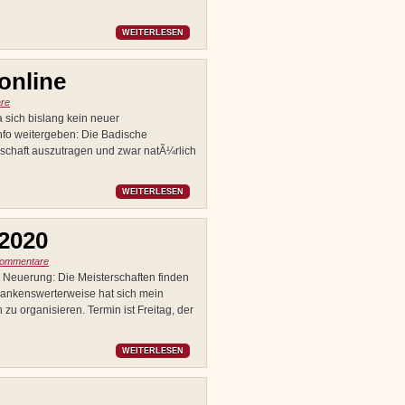
WEITERLESEN
online
re
 sich bislang kein neuer
Info weitergeben: Die Badische
schaft auszutragen und zwar natÃ¼rlich
WEITERLESEN
2020
Kommentare
 Neuerung: Die Meisterschaften finden
Dankenswerterweise hat sich mein
zu organisieren. Termin ist Freitag, der
WEITERLESEN