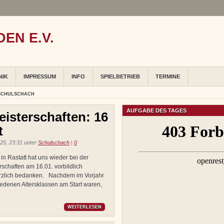
EN E.V.
NIK
IMPRESSUM
INFO
SPIELBETRIEB
TERMINE
 SCHULSCHACH
AUFGABE DES TAGES
isterschaften: 16
t
25, 23:31 unter
Schulschach
|
0
 Rastatt hat uns wieder bei der
rschaften am 16.01. vorbildlich
 herzlich bedanken. Nachdem im Vorjahr
edenen Altersklassen am Start waren,
WEITERLESEN