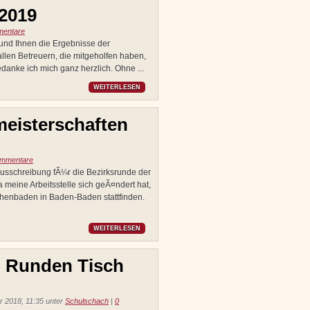
2019
mentare
und Ihnen die Ergebnisse der
len Betreuern, die mitgeholfen haben,
danke ich mich ganz herzlich. Ohne ...
WEITERLESEN
eisterschaften
ommentare
Ausschreibung fÃ¼r die Bezirksrunde der
meine Arbeitsstelle sich geÃ¤ndert hat,
henbaden in Baden-Baden stattfinden.
WEITERLESEN
 Runden Tisch
 2018, 11:35 unter
Schulschach
|
0