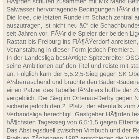
HÃ¶rden schufen zusammen mit Mix Markt Betr
Salwasser hervorragende Bedingungen fÃ¼r die 
Die Idee, die letzten Runde im Schach zentral 
auszutragen, ist nicht neu â€“ die Schachbunde
seit Jahren vor. FÃ¼r die Spieler der beiden Lig
Rastatt bis Freiburg ins FlÃ¶ÃŸerdorf anreisten,
Veranstaltung in dieser Form jedoch Premiere.
In der Landesliga bestÃ¤tigte Spitzenreiter O
seine Ambitionen auf den Titel und reiste mit s
an. Folglich kam der 5,5:2,5-Sieg gegen SK Obe
Ã¼berraschend und brachte den Baden-Badener 
einen Patzer des TabellenfÃ¼hrers hoffte der Z
vergeblich. Der Sieg im Ortenau-Derby gegen
sicherte jedoch den 2. Platz, der ebenfalls zum A
Verbandsliga berechtigt. Gastgeber HÃ¶rden fes
hÃ¶chsten Tagessieg von 6,5:1,5 gegen Ettenhe
Das Abstiegsduell zwischen Vimbuch und der R
Freiburg ZÃ¤hringen 1887 entschieden die Vim