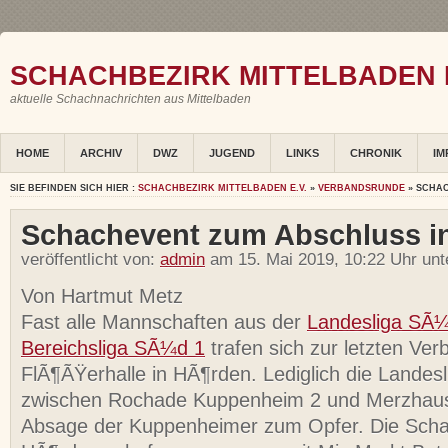
SCHACHBEZIRK MITTELBADEN E
aktuelle Schachnachrichten aus Mittelbaden
HOME
ARCHIV
DWZ
JUGEND
LINKS
CHRONIK
IM
SIE BEFINDEN SICH HIER :
SCHACHBEZIRK MITTELBADEN E.V.
»
VERBANDSRUNDE
» SCHAC
Schachevent zum Abschluss i
veröffentlicht von:
admin
am 15. Mai 2019, 10:22 Uhr un
Von Hartmut Metz
Fast alle Mannschaften aus der
Landesliga SÃ
Bereichsliga SÃ¼d 1
trafen sich zur letzten Ver
FlÃ¶ÃŸerhalle in HÃ¶rden. Lediglich die Landes
zwischen Rochade Kuppenheim 2 und Merzhause
Absage der Kuppenheimer zum Opfer. Die Sch