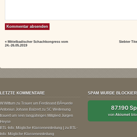
«
Mittelbadischer Schachkongress vom
Siebter Ti
24.-26.05.2019
LETZTE KOMMENTARE
SPAM WURDE BLOCKIER
W.Wittum
zu
Trauer um Ferdinand BÃ¤uerle
87.190 S
Antonius Johann Balzert
zu
SC Weitenung
von
Akismet
blo
trauert um sein langjähriges Mitglied Jürgen
Heyse
BTL-Info: Mögliche Klasseneinteilung |
zu
BTL-
Info: Mögliche Klasseneinteilung