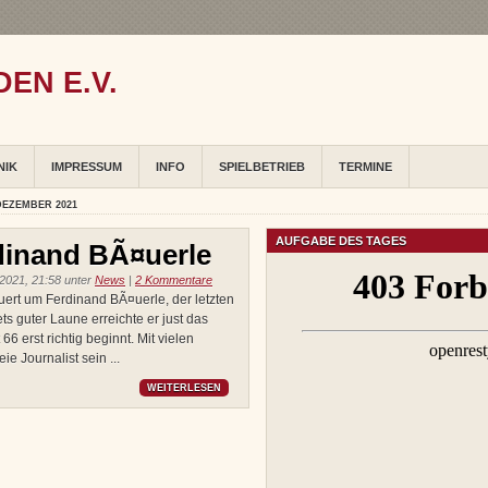
EN E.V.
NIK
IMPRESSUM
INFO
SPIELBETRIEB
TERMINE
DEZEMBER 2021
AUFGABE DES TAGES
dinand BÃ¤uerle
021, 21:58 unter
News
|
2 Kommentare
uert um Ferdinand BÃ¤uerle, der letzten
ets guter Laune erreichte er just das
6 erst richtig beginnt. Mit vielen
ie Journalist sein ...
WEITERLESEN