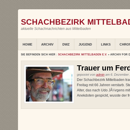
SCHACHBEZIRK MITTELBAD
aktuelle Schachnachrichten aus Mittelbaden
HOME
ARCHIV
DWZ
JUGEND
LINKS
CHRO
SIE BEFINDEN SICH HIER :
SCHACHBEZIRK MITTELBADEN E.V.
» ARCHIV FOR 
Trauer um Fer
gepostet von
admin
am 6. Dezember 2
Der Schachbezirk Mittelbaden tra
Freitag mit 66 Jahren verstarb. St
Alter, das nach Udo JÃ¼rgens mit 6
Anekdoten gespickt, wusste der fre