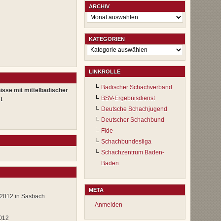
ARCHIV
Archiv
KATEGORIEN
Kategorien
LINKROLLE
Badischer Schachverband
isse mit mittelbadischer
BSV-Ergebnisdienst
t
Deutsche Schachjugend
Deutscher Schachbund
Fide
Schachbundesliga
Schachzentrum Baden-
Baden
META
 2012 in Sasbach
Anmelden
2012