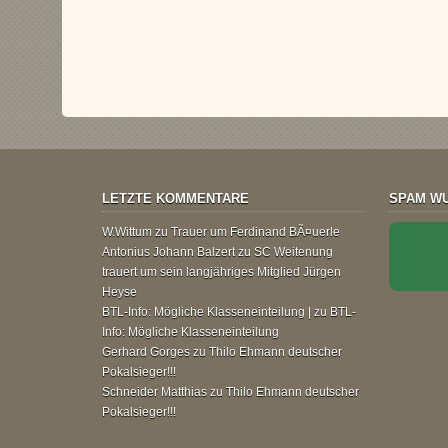
LETZTE KOMMENTARE
SPAM WU
W.Wittum
zu
Trauer um Ferdinand BÃ¤uerle
Antonius Johann Balzert
zu
SC Weitenung
trauert um sein langjähriges Mitglied Jürgen
Heyse
BTL-Info: Mögliche Klasseneinteilung |
zu
BTL-
Info: Mögliche Klasseneinteilung
Gerhard Gorges
zu
Thilo Ehmann deutscher
Pokalsieger!!!
Schneider Matthias
zu
Thilo Ehmann deutscher
Pokalsieger!!!