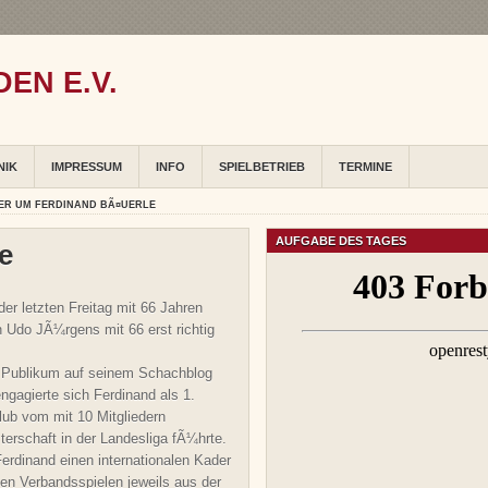
EN E.V.
NIK
IMPRESSUM
INFO
SPIELBETRIEB
TERMINE
ER UM FERDINAND BÃ¤UERLE
AUFGABE DES TAGES
e
er letzten Freitag mit 66 Jahren
ch Udo JÃ¼rgens mit 66 erst richtig
in Publikum auf seinem Schachblog
ngagierte sich Ferdinand als 1.
lub vom mit 10 Mitgliedern
erschaft in der Landesliga fÃ¼hrte.
erdinand einen internationalen Kader
en Verbandsspielen jeweils aus der