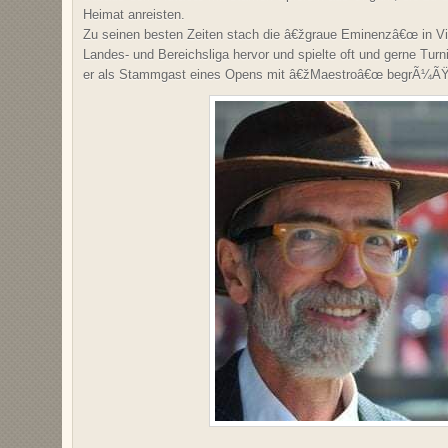
Heimat anreisten.
Zu seinen besten Zeiten stach die â€žgraue Eminenzâ€œ in Vi
Landes- und Bereichsliga hervor und spielte oft und gerne Turnie
er als Stammgast eines Opens mit â€žMaestroâ€œ begrÃ¼ÃŸ