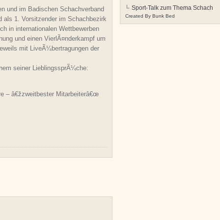
Sport-Talk zum Thema Schach
aden und im Badischen Schachverband
Created By
Bunk Bed
nd als 1. Vorsitzender im Schachbezirk
ch in internationalen Wettbewerben
enung und einen VierlÃ¤nderkampf um
jeweils mit LiveÃ¼bertragungen der
inem seiner LieblingssprÃ¼che:
ire – â€žzweitbester Mitarbeiterâ€œ