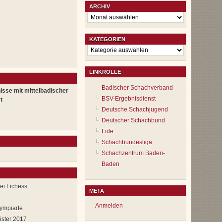
ARCHIV
Archiv
KATEGORIEN
Kategorien
LINKROLLE
Badischer Schachverband
isse mit mittelbadischer
BSV-Ergebnisdienst
t
Deutsche Schachjugend
Deutscher Schachbund
Fide
Schachbundesliga
Schachzentrum Baden-
Baden
ei Lichess
META
Anmelden
lympiade
ister 2017