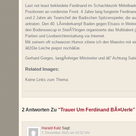
Last not least bekleidete Ferdinand im Schachbezirk Mittelb
Positionen an vorderster Front. 4 Jahre lang fungierte Ferdina
und 2 Jahre als Teamchef der Badischen Spitzenspieler, die au
antraten. Den 40. LÃ¤nderkampf Baden gegen Elsass in Weit
den Bodenseecup in SteiÃŸlingen organisierte das Multitalent 
Partien und Liveberichterstattung via Internet.
Mit seinem oft schwarzen Humor zitiere ich den Maestro mit e
â€žDie Leiche piepst nochâ€œ.
Gerhard Gorges, langjÃ¤hriger Mitstreiter und â€“ Achtung Sat
Related Images:
Keine Links zum Thema
2 Antworten Zu
“Trauer Um Ferdinand BÃ¤uerle”
Harald Katz
Sagt:
7. Dezember 2021 um 19:32 Uhr