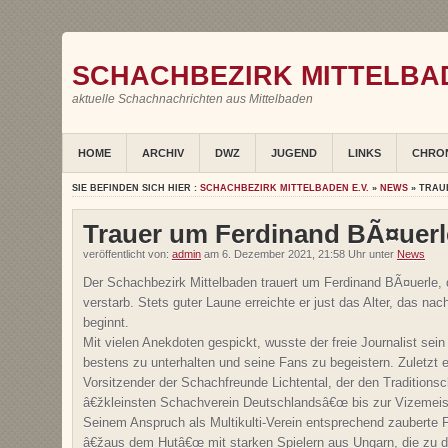
SCHACHBEZIRK MITTELBAD
aktuelle Schachnachrichten aus Mittelbaden
HOME
ARCHIV
DWZ
JUGEND
LINKS
CHRO
SIE BEFINDEN SICH HIER :
SCHACHBEZIRK MITTELBADEN E.V.
»
NEWS
» TRAU
Trauer um Ferdinand BÃ¤uerl
veröffentlicht von:
admin
am 6. Dezember 2021, 21:58 Uhr unter
News
Der Schachbezirk Mittelbaden trauert um Ferdinand BÃ¤uerle, d
verstarb. Stets guter Laune erreichte er just das Alter, das na
beginnt.
Mit vielen Anekdoten gespickt, wusste der freie Journalist se
bestens zu unterhalten und seine Fans zu begeistern. Zuletzt e
Vorsitzender der Schachfreunde Lichtental, der den Traditionsc
â€žkleinsten Schachverein Deutschlandsâ€œ bis zur Vizemeist
Seinem Anspruch als Multikulti-Verein entsprechend zauberte F
â€žaus dem Hutâ€œ mit starken Spielern aus Ungarn, die zu d