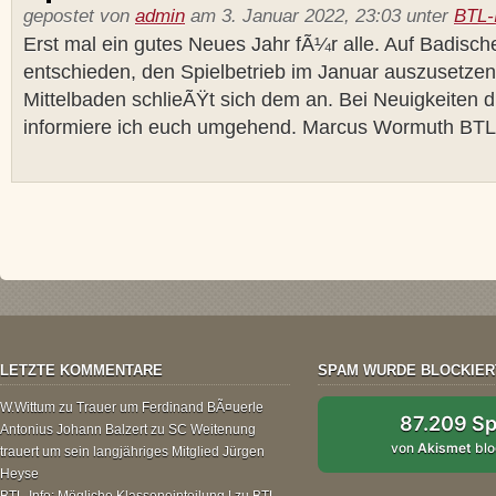
gepostet von
admin
am 3. Januar 2022, 23:03 unter
BTL-
Erst mal ein gutes Neues Jahr fÃ¼r alle. Auf Badisc
entschieden, den Spielbetrieb im Januar auszusetze
Mittelbaden schlieÃŸt sich dem an. Bei Neuigkeiten 
informiere ich euch umgehend. Marcus Wormuth BTL
LETZTE KOMMENTARE
SPAM WURDE BLOCKIER
W.Wittum
zu
Trauer um Ferdinand BÃ¤uerle
87.209 S
Antonius Johann Balzert
zu
SC Weitenung
von
Akismet
blo
trauert um sein langjähriges Mitglied Jürgen
Heyse