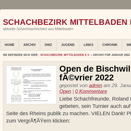
SCHACHBEZIRK MITTELBADEN E
aktuelle Schachnachrichten aus Mittelbaden
HOME
ARCHIV
DWZ
JUGEND
LINKS
CHRONIK
IM
SIE BEFINDEN SICH HIER :
SCHACHBEZIRK MITTELBADEN E.V.
» ARCHIV FOR JANUAR 2022
Open de Bischwill
fÃ©vrier 2022
gepostet von
admin
am 29. Janua
Open
|
0 Kommentare
Liebe Schachfreunde, Roland 
gebeten, sein Turnier auch au
Seite des Rheins publik zu machen. VIELEN Dank! Ph
zum VergrÃ¶ÃŸern klicken: