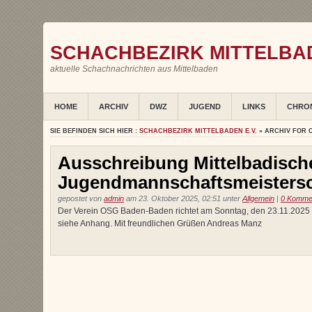
SCHACHBEZIRK MITTELBAD
aktuelle Schachnachrichten aus Mittelbaden
HOME
ARCHIV
DWZ
JUGEND
LINKS
CHRO
SIE BEFINDEN SICH HIER :
SCHACHBEZIRK MITTELBADEN E.V.
» ARCHIV FOR 
Ausschreibung Mittelbadisch
Jugendmannschaftsmeistersch
gepostet von
admin
am 23. Oktober 2025, 02:51 unter
Allgemein
|
0 Komme
Der Verein OSG Baden-Baden richtet am Sonntag, den 23.11.2025 d
siehe Anhang. Mit freundlichen Grüßen Andreas Manz