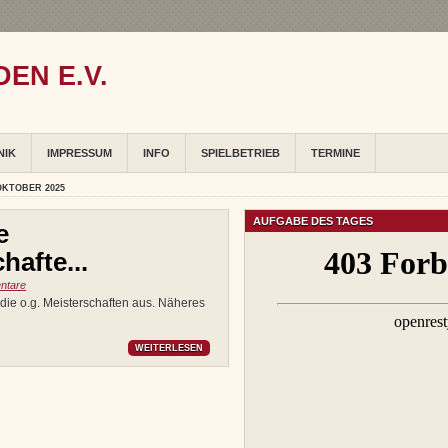
EN E.V.
NIK
IMPRESSUM
INFO
SPIELBETRIEB
TERMINE
OKTOBER 2025
AUFGABE DES TAGES
e
afte...
ntare
ie o.g. Meisterschaften aus. Näheres
WEITERLESEN