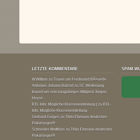
LETZTE KOMMENTARE
SPAM WU
W.Wittum
zu
Trauer um Ferdinand BÃ¤uerle
Antonius Johann Balzert
zu
SC Weitenung
trauert um sein langjähriges Mitglied Jürgen
Heyse
BTL-Info: Mögliche Klasseneinteilung |
zu
BTL-
Info: Mögliche Klasseneinteilung
Gerhard Gorges
zu
Thilo Ehmann deutscher
Pokalsieger!!!
Schneider Matthias
zu
Thilo Ehmann deutscher
Pokalsieger!!!