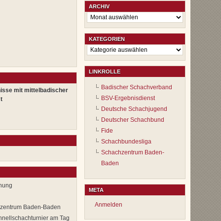
ARCHIV
Archiv
KATEGORIEN
Kategorien
LINKROLLE
Badischer Schachverband
isse mit mittelbadischer
BSV-Ergebnisdienst
t
Deutsche Schachjugend
Deutscher Schachbund
Fide
Schachbundesliga
Schachzentrum Baden-
Baden
anung
META
Anmelden
chzentrum Baden-Baden
nellschachturnier am Tag