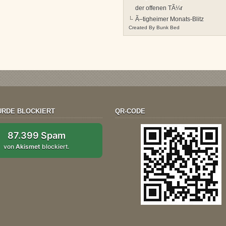
der offenen TÃ¼r
Ã–tigheimer Monats-Blitz
Created By
Bunk Bed
RDE BLOCKIERT
QR-CODE
87.399 Spam
von
Akismet
blockiert.