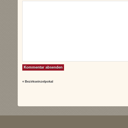
«
Bezirkseinzelpokal