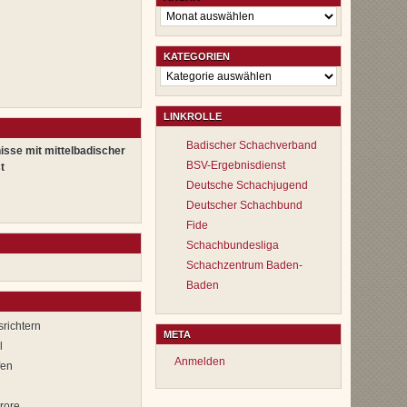
Archiv
KATEGORIEN
Kategorien
LINKROLLE
Badischer Schachverband
isse mit mittelbadischer
BSV-Ergebnisdienst
t
Deutsche Schachjugend
Deutscher Schachbund
Fide
Schachbundesliga
Schachzentrum Baden-
Baden
richtern
META
l
Anmelden
fen
rore