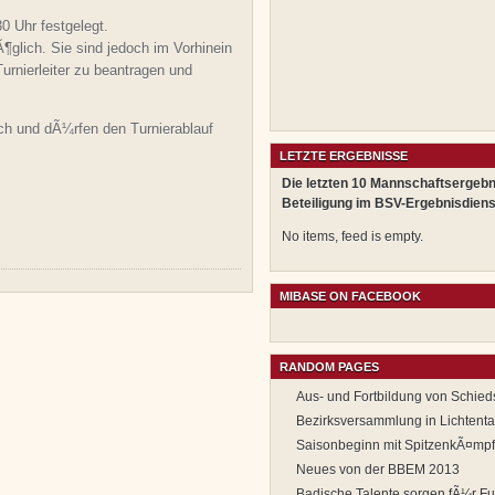
30 Uhr festgelegt.
¶glich. Sie sind jedoch im Vorhinein
urnierleiter zu beantragen und
ch und dÃ¼rfen den Turnierablauf
LETZTE ERGEBNISSE
Die letzten 10 Mannschaftsergebn
Beteiligung im BSV-Ergebnisdiens
No items, feed is empty.
MIBASE ON FACEBOOK
RANDOM PAGES
Aus- und Fortbildung von Schieds
Bezirksversammlung in Lichtenta
Saisonbeginn mit SpitzenkÃ¤mp
Neues von der BBEM 2013
Badische Talente sorgen fÃ¼r Fu