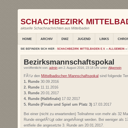
SCHACHBEZIRK MITTELBAD
aktuelle Schachnachrichten aus Mittelbaden
HOME
ARCHIV
DWZ
JUGEND
LINKS
CHRO
SIE BEFINDEN SICH HIER :
SCHACHBEZIRK MITTELBADEN E.V.
»
ALLGEMEIN
»
Bezirksmannschaftspokal
veröffentlicht von:
admin
am 2. August 2016, 23:18 Uhr unter
Allgemein
FÃ¼r den
Mittelbadischen Mannschaftspokal
sind folgende Ter
1. Runde
30.09.2016
2. Runde
11.11.2016
3. Runde
20.01.2017
4. Runde (Halbfinale)
17.02.2017
5. Runde (Finale und Spiel um Platz 3)
17.03.2017
Bei einer (nicht zu erwartenden) Teilnahme von mehr als 32 
Runde eingefÃ¼gt oder angehÃ¤ngt werden. Bei weniger als 
entfiele die angesetzte 3. Runde am 20.01.2017.