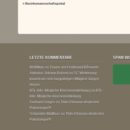
«
Bezirksmannschaftspokal
LETZTE KOMMENTARE
SPAM WU
W.Wittum
zu
Trauer um Ferdinand BÃ¤uerle
Antonius Johann Balzert
zu
SC Weitenung
trauert um sein langjähriges Mitglied Jürgen
Heyse
BTL-Info: Mögliche Klasseneinteilung |
zu
BTL-
Info: Mögliche Klasseneinteilung
Gerhard Gorges
zu
Thilo Ehmann deutscher
Pokalsieger!!!
Schneider Matthias
zu
Thilo Ehmann deutscher
Pokalsieger!!!