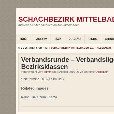
SCHACHBEZIRK MITTELBAD
aktuelle Schachnachrichten aus Mittelbaden
HOME
ARCHIV
DWZ
JUGEND
LINKS
CHRO
SIE BEFINDEN SICH HIER :
SCHACHBEZIRK MITTELBADEN E.V.
»
ALLGEMEIN
»
Verbandsrunde – Verbandslig
Bezirksklassen
veröffentlicht von:
admin
am 2. August 2016, 23:28 Uhr unter
Allgemein
Spieltermine 2016/17 im BSV
Related Images:
Keine Links zum Thema