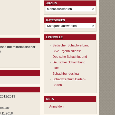
ARCHIV
Archiv
KATEGORIEN
Kategorien
LINKROLLE
Badischer Schachverband
isse mit mittelbadischer
BSV-Ergebnisdienst
t
Deutsche Schachjugend
Deutscher Schachbund
Fide
Schachbundesliga
Schachzentrum Baden-
Baden
t 2012/2013
META
Anmelden
rnsbach
8.11.2018