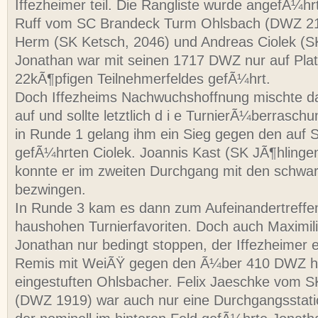
Iffezheimer teil. Die Rangliste wurde angefÃ¼hr
Ruff vom SC Brandeck Turm Ohlsbach (DWZ 21
Herm (SK Ketsch, 2046) und Andreas Ciolek (S
Jonathan war mit seinen 1717 DWZ nur auf Pla
22kÃ¶pfigen Teilnehmerfeldes gefÃ¼hrt.
Doch Iffezheims Nachwuchshoffnung mischte da
auf und sollte letztlich d i e TurnierÃ¼berrasc
in Runde 1 gelang ihm ein Sieg gegen den auf Se
gefÃ¼hrten Ciolek. Joannis Kast (SK JÃ¶hling
konnte er im zweiten Durchgang mit den schwa
bezwingen.
In Runde 3 kam es dann zum Aufeinandertreffe
haushohen Turnierfavoriten. Doch auch Maximil
Jonathan nur bedingt stoppen, der Iffezheimer e
Remis mit WeiÃŸ gegen den Ã¼ber 410 DWZ 
eingestuften Ohlsbacher. Felix Jaeschke vom 
(DWZ 1919) war auch nur eine Durchgangsstatio