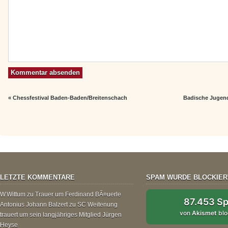
«
Chessfestival Baden-Baden/Breitenschach
Badische Jugend
LETZTE KOMMENTARE
SPAM WURDE BLOCKIER
W.Wittum
zu
Trauer um Ferdinand BÃ¤uerle
87.453 S
Antonius Johann Balzert
zu
SC Weitenung
von
Akismet
blo
trauert um sein langjähriges Mitglied Jürgen
Heyse