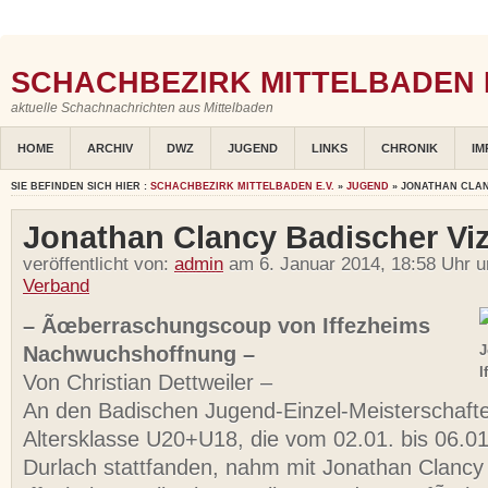
SCHACHBEZIRK MITTELBADEN E
aktuelle Schachnachrichten aus Mittelbaden
HOME
ARCHIV
DWZ
JUGEND
LINKS
CHRONIK
IM
SIE BEFINDEN SICH HIER :
SCHACHBEZIRK MITTELBADEN E.V.
»
JUGEND
» JONATHAN CLAN
Jonathan Clancy Badischer Viz
veröffentlicht von:
admin
am 6. Januar 2014, 18:58 Uhr u
Verband
– Ãœberraschungscoup von Iffezheims
Nachwuchshoffnung –
J
I
Von Christian Dettweiler –
An den Badischen Jugend-Einzel-Meisterschaft
Altersklasse U20+U18, die vom 02.01. bis 06.01
Durlach stattfanden, nahm mit Jonathan Clancy