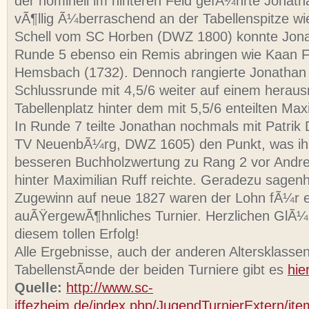
der nominell im hinteren Feld gefÃ¼hrte Jonath
vÃ¶llig Ã¼berraschend an der Tabellenspitze wie
Schell vom SC Horben (DWZ 1800) konnte Jonat
Runde 5 ebenso ein Remis abringen wie Kaan F
Hemsbach (1732). Dennoch rangierte Jonathan 
Schlussrunde mit 4,5/6 weiter auf einem herau
Tabellenplatz hinter dem mit 5,5/6 enteilten Maxi
In Runde 7 teilte Jonathan nochmals mit Patrik 
TV NeuenbÃ¼rg, DWZ 1605) den Punkt, was i
besseren Buchholzwertung zu Rang 2 vor Andre
hinter Maximilian Ruff reichte. Geradezu sage
Zugewinn auf neue 1827 waren der Lohn fÃ¼r e
auÃŸergewÃ¶hnliches Turnier. Herzlichen GlÃ
diesem tollen Erfolg!
Alle Ergebnisse, auch der anderen Altersklassen
TabellenstÃ¤nde der beiden Turniere gibt es
hie
Quelle:
http://www.sc-
iffezheim.de/index.php/JugendTurnierExtern/ite