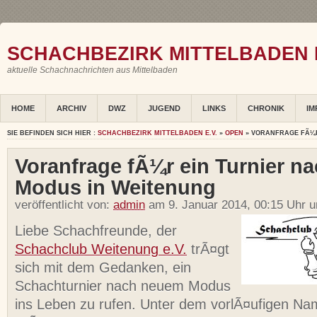
SCHACHBEZIRK MITTELBADEN E
aktuelle Schachnachrichten aus Mittelbaden
HOME
ARCHIV
DWZ
JUGEND
LINKS
CHRONIK
IM
SIE BEFINDEN SICH HIER :
SCHACHBEZIRK MITTELBADEN E.V.
»
OPEN
» VORANFRAGE FÃ¼R
Voranfrage fÃ¼r ein Turnier n
Modus in Weitenung
veröffentlicht von:
admin
am 9. Januar 2014, 00:15 Uhr u
Liebe Schachfreunde, der
Schachclub Weitenung e.V.
trÃ¤gt
sich mit dem Gedanken, ein
Schachturnier nach neuem Modus
ins Leben zu rufen. Unter dem vorlÃ¤ufigen N