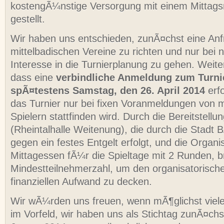
kostengÃ¼nstige Versorgung mit einem Mittag
gestellt.
Wir haben uns entschieden, zunÃ¤chst eine Anfr
mittelbadischen Vereine zu richten und nur bei 
Interesse in die Turnierplanung zu gehen. Weite
dass eine
verbindliche Anmeldung zum Turni
spÃ¤testens Samstag, den 26. April 2014
erf
das Turnier nur bei fixen Voranmeldungen von 
Spielern stattfinden wird. Durch die Bereitstel
(Rheintalhalle Weitenung), die durch die Stadt B
gegen ein festes Entgelt erfolgt, und die Organi
Mittagessen fÃ¼r die Spieltage mit 2 Runden, b
Mindestteilnehmerzahl, um den organisatorisch
finanziellen Aufwand zu decken.
Wir wÃ¼rden uns freuen, wenn mÃ¶glichst viele
im Vorfeld, wir haben uns als Stichtag zunÃ¤chs