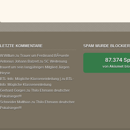
LETZTE KOMMENTARE
SPAM WURDE BLOCKIER
W.Wittum
zu
Trauer um Ferdinand BÃ¤uerle
87.374 S
Antonius Johann Balzert
zu
SC Weitenung
von
Akismet
blo
trauert um sein langjähriges Mitglied Jürgen
Heyse
BTL-Info: Mögliche Klasseneinteilung |
zu
BTL-
Info: Mögliche Klasseneinteilung
Gerhard Gorges
zu
Thilo Ehmann deutscher
Pokalsieger!!!
Schneider Matthias
zu
Thilo Ehmann deutscher
Pokalsieger!!!