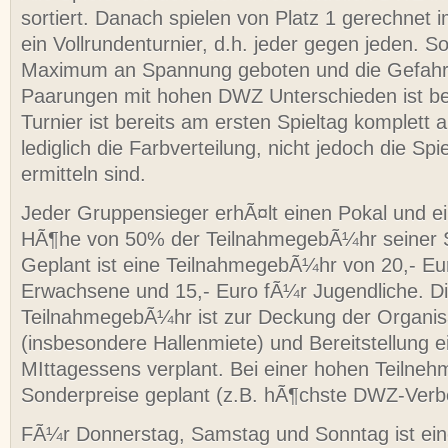
sortiert. Danach spielen von Platz 1 gerechnet 
ein Vollrundenturnier, d.h. jeder gegen jeden. So
Maximum an Spannung geboten und die Gefahr
Paarungen mit hohen DWZ Unterschieden ist bes
Turnier ist bereits am ersten Spieltag komplett 
lediglich die Farbverteilung, nicht jedoch die Sp
ermitteln sind.
Jeder Gruppensieger erhÃ¤lt einen Pokal und ei
HÃ¶he von 50% der TeilnahmegebÃ¼hr seiner S
Geplant ist eine TeilnahmegebÃ¼hr von 20,- Eu
Erwachsene und 15,- Euro fÃ¼r Jugendliche. Di
TeilnahmegebÃ¼hr ist zur Deckung der Organis
(insbesondere Hallenmiete) und Bereitstellung 
MIttagessens verplant. Bei einer hohen Teilneh
Sonderpreise geplant (z.B. hÃ¶chste DWZ-Verb
FÃ¼r Donnerstag, Samstag und Sonntag ist ei