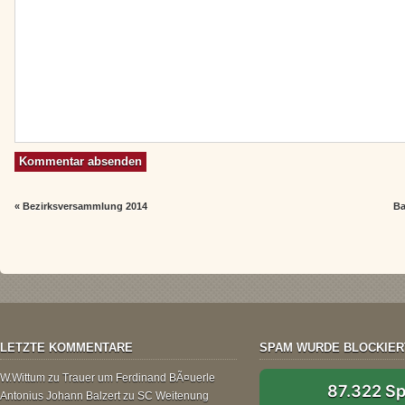
«
Bezirksversammlung 2014
Ba
LETZTE KOMMENTARE
SPAM WURDE BLOCKIER
W.Wittum
zu
Trauer um Ferdinand BÃ¤uerle
87.322 S
Antonius Johann Balzert
zu
SC Weitenung