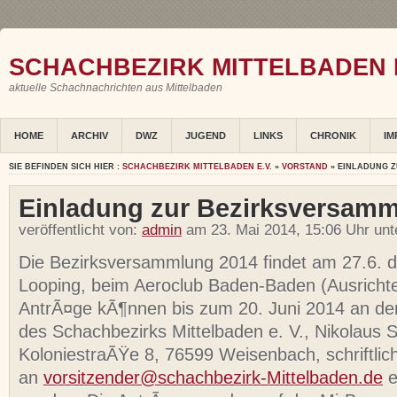
SCHACHBEZIRK MITTELBADEN E
aktuelle Schachnachrichten aus Mittelbaden
HOME
ARCHIV
DWZ
JUGEND
LINKS
CHRONIK
IM
SIE BEFINDEN SICH HIER :
SCHACHBEZIRK MITTELBADEN E.V.
»
VORSTAND
» EINLADUNG Z
Einladung zur Bezirksversam
veröffentlicht von:
admin
am 23. Mai 2014, 15:06 Uhr un
Die Bezirksversammlung 2014 findet am 27.6. d.J
Looping, beim Aeroclub Baden-Baden (Ausrichte
AntrÃ¤ge kÃ¶nnen bis zum 20. Juni 2014 an de
des Schachbezirks Mittelbaden e. V., Nikolaus S
KoloniestraÃŸe 8, 76599 Weisenbach, schriftlic
an
vorsitzender@schachbezirk-Mittelbaden.de
e