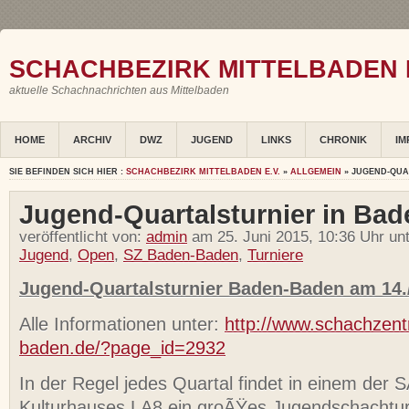
SCHACHBEZIRK MITTELBADEN E
aktuelle Schachnachrichten aus Mittelbaden
HOME
ARCHIV
DWZ
JUGEND
LINKS
CHRONIK
IM
SIE BEFINDEN SICH HIER :
SCHACHBEZIRK MITTELBADEN E.V.
»
ALLGEMEIN
» JUGEND-QUA
Jugend-Quartalsturnier in Ba
veröffentlicht von:
admin
am 25. Juni 2015, 10:36 Uhr un
Jugend
,
Open
,
SZ Baden-Baden
,
Turniere
Jugend-Quartalsturnier Baden-Baden am 14.
Alle Informationen unter:
http://www.schachzen
baden.de/?page_id=2932
In der Regel jedes Quartal findet in einem der 
Kulturhauses LA8 ein groÃŸes Jugendschachturn