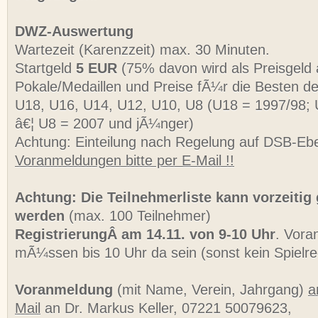
DWZ-Auswertung
Wartezeit (Karenzzeit) max. 30 Minuten.
Startgeld
5 EUR
(75% davon wird als Preisgeld
Pokale/Medaillen und Preise fÃ¼r die Besten de
U18, U16, U14, U12, U10, U8 (U18 = 1997/98;
â€¦ U8 = 2007 und jÃ¼nger)
Achtung: Einteilung nach Regelung auf DSB-Eb
Voranmeldungen bitte per E-Mail !!
Achtung: Die Teilnehmerliste kann vorzeitig
werden
(max. 100 Teilnehmer)
RegistrierungÂ am 14.11. von 9-10 Uhr
. Vora
mÃ¼ssen bis 10 Uhr da sein (sonst kein Spielre
Voranmeldung
(mit Name, Verein, Jahrgang)
a
Mail
an Dr. Markus Keller, 07221 50079623,