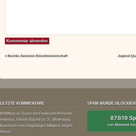
«
Bezirks-Senioren-Einzelmeisterschaft
Jugend-Qua
LETZTE KOMMENTARE
SPAM WURDE BLOCKIER
W.Wittum
zu
Trauer um Ferdinand BÃ¤uerle
87.619 S
Antonius Johann Balzert
zu
SC Weitenung
von
Akismet
blo
trauert um sein langjähriges Mitglied Jürgen
Heyse