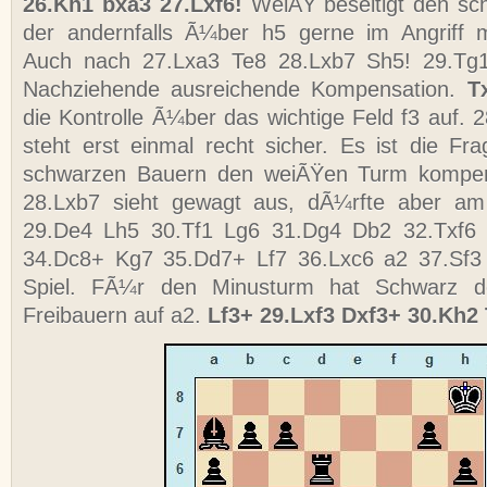
26.Kh1 bxa3 27.Lxf6!
WeiÃŸ beseitigt den sc
der andernfalls Ã¼ber h5 gerne im Angriff m
Auch nach 27.Lxa3 Te8 28.Lxb7 Sh5! 29.Tg1
Nachziehende ausreichende Kompensation.
T
die Kontrolle Ã¼ber das wichtige Feld f3 auf.
steht erst einmal recht sicher. Es ist die Fr
schwarzen Bauern den weiÃŸen Turm kompen
28.Lxb7 sieht gewagt aus, dÃ¼rfte aber am
29.De4 Lh5 30.Tf1 Lg6 31.Dg4 Db2 32.Txf6 
34.Dc8+ Kg7 35.Dd7+ Lf7 36.Lxc6 a2 37.Sf3 
Spiel. FÃ¼r den Minusturm hat Schwarz de
Freibauern auf a2.
Lf3+ 29.Lxf3 Dxf3+ 30.Kh2