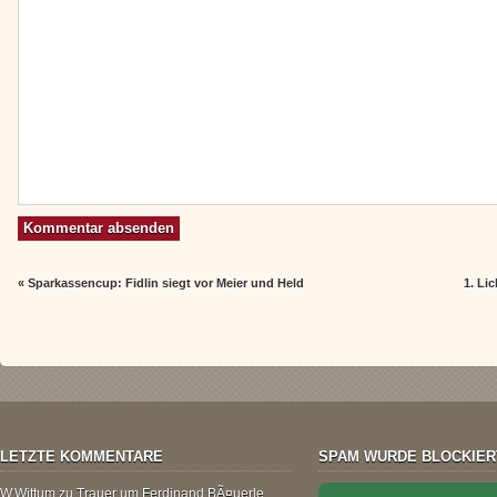
«
Sparkassencup: Fidlin siegt vor Meier und Held
1. Li
LETZTE KOMMENTARE
SPAM WURDE BLOCKIER
W.Wittum
zu
Trauer um Ferdinand BÃ¤uerle