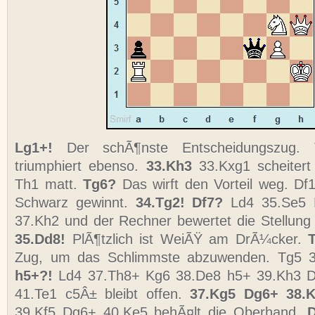
Lg1+!
Der schÃ¶nste Entscheidungszug.
triumphiert ebenso.
33.Kh3
33.Kxg1 scheiter
Th1 matt.
Tg6?
Das wirft den Vorteil weg. D
Schwarz gewinnt.
34.Tg2! Df7?
Ld4 35.Se5 
37.Kh2 und der Rechner bewertet die Stellung 
35.Dd8!
PlÃ¶tzlich ist WeiÃŸ am DrÃ¼cker.
Zug, um das Schlimmste abzuwenden. Tg5 
h5+?!
Ld4 37.Th8+ Kg6 38.De8 h5+ 39.Kh3 D
41.Te1 c5Â± bleibt offen.
37.Kg5 Dg6+ 38.
39.Kf5 Dg6+ 40.Ke5 behÃ¤lt die Oberhand.
D