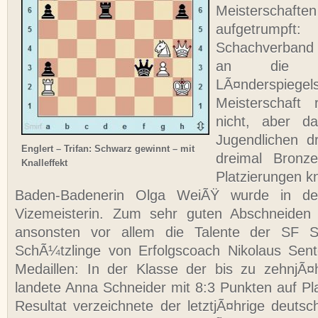
Meisterschaft
aufgetrumpft
Schachverband 
an die S
LÃ¤nderspieg
Meisterschaft
nicht, aber d
Jugendlichen d
Englert – Trifan: Schwarz gewinnt – mit
dreimal Bronz
Knalleffekt
Platzierungen k
Baden-Badenerin Olga WeiÃŸ wurde in de
Vizemeisterin. Zum sehr guten Abschneiden
ansonsten vor allem die Talente der SF S
SchÃ¼tzlinge von Erfolgscoach Nikolaus Sent
Medaillen: In der Klasse der bis zu zehnjÃ
landete Anna Schneider mit 8:3 Punkten auf Pla
Resultat verzeichnete der letztjÃ¤hrige deutsc