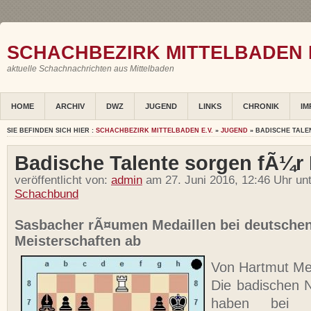
SCHACHBEZIRK MITTELBADEN E
aktuelle Schachnachrichten aus Mittelbaden
HOME
ARCHIV
DWZ
JUGEND
LINKS
CHRONIK
IM
SIE BEFINDEN SICH HIER :
SCHACHBEZIRK MITTELBADEN E.V.
»
JUGEND
» BADISCHE TALE
Badische Talente sorgen fÃ¼r
veröffentlicht von:
admin
am 27. Juni 2016, 12:46 Uhr un
Schachbund
Sasbacher rÃ¤umen Medaillen bei deutsche
Meisterschaften ab
Von Hartmut Me
Die badischen 
haben bei d