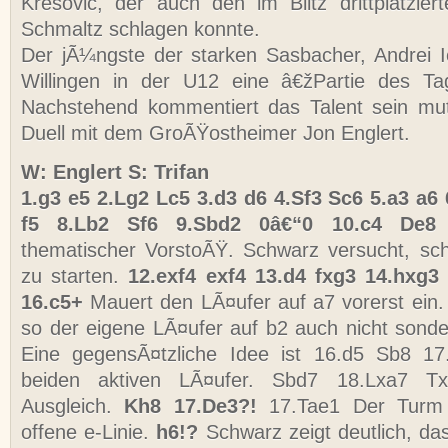
Kresovic, der auch den im Blitz drittplatzie
Schmaltz schlagen konnte.
Der jÃ¼ngste der starken Sasbacher, Andrei Io
Willingen in der U12 eine â€žPartie des Ta
Nachstehend kommentiert das Talent sein mut
Duell mit dem GroÃŸostheimer Jon Englert.
W: Englert S: Trifan
1.g3 e5 2.Lg2 Lc5 3.d3 d6 4.Sf3 Sc6 5.a3 a6
f5 8.Lb2 Sf6 9.Sbd2 0â€“0 10.c4 De8
thematischer VorstoÃŸ. Schwarz versucht, schn
zu starten.
12.exf4 exf4 13.d4 fxg3 14.hxg
16.c5+
Mauert den LÃ¤ufer auf a7 vorerst ein.
so der eigene LÃ¤ufer auf b2 auch nicht sonder
Eine gegensÃ¤tzliche Idee ist 16.d5 Sb8 17
beiden aktiven LÃ¤ufer. Sbd7 18.Lxa7 T
Ausgleich.
Kh8 17.De3?!
17.Tae1 Der Turm 
offene e-Linie.
h6!?
Schwarz zeigt deutlich, da