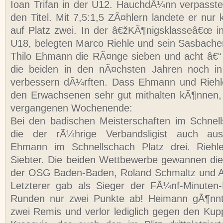
Ioan Trifan in der U12. HauchdÃ¼nn verpasst
den Titel. Mit 7,5:1,5 ZÃ¤hlern landete er nur
auf Platz zwei. In der â€žKÃ¶nigsklasseâ€œ in 
U18, belegten Marco Riehle und sein Sasbach
Thilo Ehmann die RÃ¤nge sieben und acht â€“ 
die beiden in den nÃ¤chsten Jahren noch in 
verbessern dÃ¼rften. Dass Ehmann und Riehl
den Erwachsenen sehr gut mithalten kÃ¶nnen,
vergangenen Wochenende:
Bei den badischen Meisterschaften im Schnell
die der rÃ¼hrige Verbandsligist auch ausr
Ehmann im Schnellschach Platz drei. Riehl
Siebter. Die beiden Wettbewerbe gewannen di
der OSG Baden-Baden, Roland Schmaltz und 
Letzterer gab als Sieger der FÃ¼nf-Minuten-B
Runden nur zwei Punkte ab! Heimann gÃ¶nnt
zwei Remis und verlor lediglich gegen den Kup