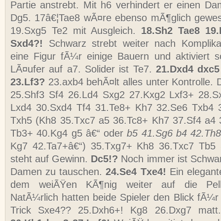
Partie anstrebt. Mit h6 verhindert er einen Da
Dg5. 17â€¦Tae8 wÃ¤re ebenso mÃ¶glich gewe
19.Sxg5 Te2 mit Ausgleich.
18.Sh2 Tae8 19.
Sxd4?!
Schwarz strebt weiter nach Komplika
eine Figur fÃ¼r einige Bauern und aktiviert 
LÃ¤ufer auf a7. Solider ist Te7.
21.Dxd4 dxc5
23.Lf3?
23.axb4 behÃ¤lt alles unter Kontrolle.
25.Shf3 Sf4 26.Ld4 Sxg2 27.Kxg2 Lxf3+ 28.S
Lxd4 30.Sxd4 Tf4 31.Te8+ Kh7 32.Se6 Txb4 
Txh5 (Kh8 35.Txc7 a5 36.Tc8+ Kh7 37.Sf4 a4 
Tb3+ 40.Kg4 g5 â€“ oder
b5 41.Sg6 b4 42.Th
Kg7 42.Ta7+â€“) 35.Txg7+ Kh8 36.Txc7 Tb5 
steht auf Gewinn.
Dc5!?
Noch immer ist Schwarz
Damen zu tauschen.
24.Se4 Txe4!
Ein elegan
dem weiÃŸen KÃ¶nig weiter auf die Pel
NatÃ¼rlich hatten beide Spieler den Blick fÃ¼r 
Trick Sxe4?? 25.Dxh6+! Kg8 26.Dxg7 mat