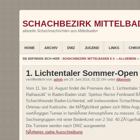
SCHACHBEZIRK MITTELBAD
aktuelle Schachnachrichten aus Mittelbaden
HOME
ARCHIV
DWZ
JUGEND
LINKS
CHRO
SIE BEFINDEN SICH HIER :
SCHACHBEZIRK MITTELBADEN E.V.
»
ALLGEMEIN
» 
1. Lichtentaler Sommer-Open
veröffentlicht von:
admin
am 29. Juni 2016, 01:32 Uhr unter
Allgemein
Vom 11. bis 14. August findet die Premiere des 1. Lichtental
Rathausâ€˜ in Baden-Baden statt. Spiritus Rector Ferdinand BÃ
Schachfreunde Baden-Lichtental, will insbesondere Schachfr
Ortenau und Karlsruhe, die MÃ¶glichkeit geben sich Mitte Augu
viertÃ¤gigen Turnier in familiÃ¤rer AtmosphÃ¤re zu messen. Ge
Sechsergruppen mit einer Bedenkzeit von 2 Std. 40 ZÃ¼ge/hal
Die Turniere werden nach DWZ ausgewertet.
NÃ¤heres siehe Ausschreibung