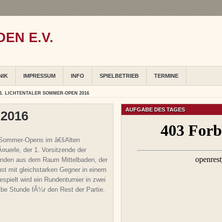
EN E.V.
NIK
IMPRESSUM
INFO
SPIELBETRIEB
TERMINE
1. LICHTENTALER SOMMER-OPEN 2016
AUFGABE DES TAGES
 2016
er Sommer-Opens im â€šAlten
¤uerle, der 1. Vorsitzende der
eunden aus dem Raum Mittelbaden, der
st mit gleichstarken Gegner in einem
spielt wird ein Rundenturnier in zwei
be Stunde fÃ¼r den Rest der Partie.