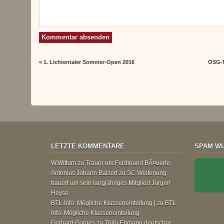
«
1. Lichtentaler Sommer-Open 2016
OSG-M
LETZTE KOMMENTARE
SPAM WU
W.Wittum
zu
Trauer um Ferdinand BÃ¤uerle
Antonius Johann Balzert
zu
SC Weitenung
trauert um sein langjähriges Mitglied Jürgen
Heyse
BTL-Info: Mögliche Klasseneinteilung |
zu
BTL-
Info: Mögliche Klasseneinteilung
Gerhard Gorges
zu
Thilo Ehmann deutscher