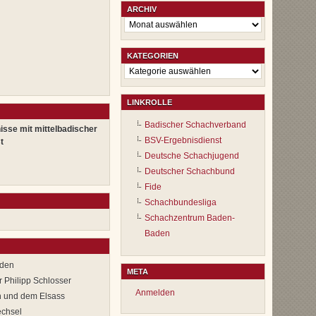
ARCHIV
Archiv
KATEGORIEN
Kategorien
LINKROLLE
Badischer Schachverband
isse mit mittelbadischer
BSV-Ergebnisdienst
t
Deutsche Schachjugend
Deutscher Schachbund
Fide
Schachbundesliga
Schachzentrum Baden-
Baden
aden
META
 Philipp Schlosser
Anmelden
 und dem Elsass
echsel