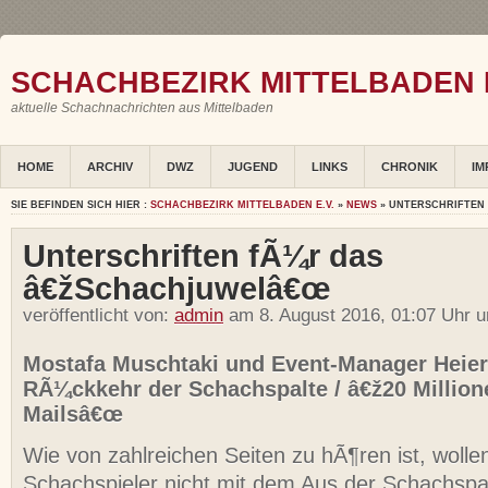
SCHACHBEZIRK MITTELBADEN E
aktuelle Schachnachrichten aus Mittelbaden
HOME
ARCHIV
DWZ
JUGEND
LINKS
CHRONIK
IM
SIE BEFINDEN SICH HIER :
SCHACHBEZIRK MITTELBADEN E.V.
»
NEWS
» UNTERSCHRIFTEN
Unterschriften fÃ¼r das
â€žSchachjuwelâ€œ
veröffentlicht von:
admin
am 8. August 2016, 01:07 Uhr u
Mostafa Muschtaki und Event-Manager Heie
RÃ¼ckkehr der Schachspalte / â€ž20 Million
Mailsâ€œ
Wie von zahlreichen Seiten zu hÃ¶ren ist, wollen
Schachspieler nicht mit dem Aus der Schachspa