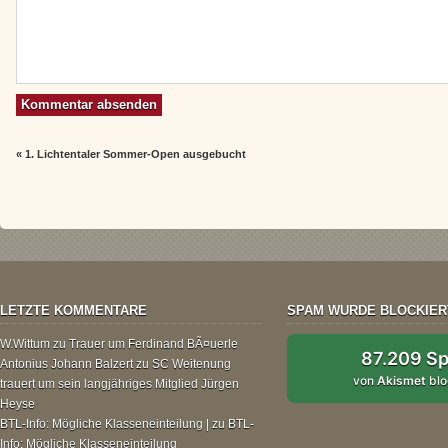
«
1. Lichtentaler Sommer-Open ausgebucht
LETZTE KOMMENTARE
SPAM WURDE BLOCKIER
W.Wittum
zu
Trauer um Ferdinand BÃ¤uerle
87.209 S
Antonius Johann Balzert
zu
SC Weitenung
von
Akismet
blo
trauert um sein langjähriges Mitglied Jürgen
Heyse
BTL-Info: Mögliche Klasseneinteilung |
zu
BTL-
Info: Mögliche Klasseneinteilung