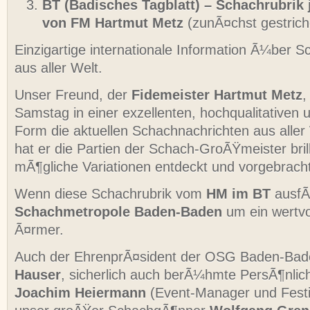
BT (Badisches Tagblatt) – Schachrubrik
von
FM Hartmut Metz
(zunÃ¤chst gestrich
Einzigartige internationale Information Ã¼ber S
aus aller Welt.
Unser Freund, der
Fidemeister
Hartmut Metz
,
Samstag in einer exzellenten, hochqualitativen 
Form die aktuellen Schachnachrichten aus aller
hat er die Partien der Schach-GroÃŸmeister brill
mÃ¶gliche Variationen entdeckt und vorgebracht
Wenn diese Schachrubrik vom
HM im BT
ausfÃ¤
Schachmetropole Baden-Baden
um ein wertvo
Ã¤rmer.
Auch der EhrenprÃ¤sident der OSG Baden-Ba
Hauser
, sicherlich auch berÃ¼hmte PersÃ¶nlich
Joachim Heiermann
(Event-Manager und Festi