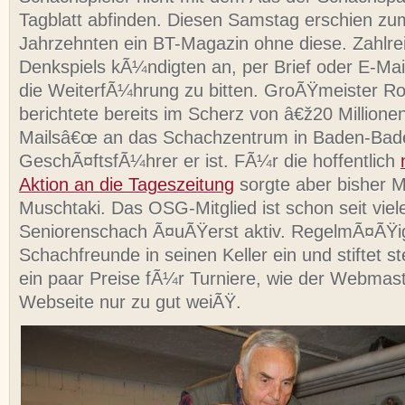
Tagblatt abfinden. Diesen Samstag erschien zum
Jahrzehnten ein BT-Magazin ohne diese. Zahlr
Denkspiels kÃ¼ndigten an, per Brief oder E-Mai
die WeiterfÃ¼hrung zu bitten. GroÃŸmeister R
berichtete bereits im Scherz von â€ž20 Millione
Mailsâ€œ an das Schachzentrum in Baden-Bad
GeschÃ¤ftsfÃ¼hrer er ist. FÃ¼r die hoffentlich
Aktion an die Tageszeitung
sorgte aber bisher 
Muschtaki. Das OSG-Mitglied ist schon seit viel
Seniorenschach Ã¤uÃŸerst aktiv. RegelmÃ¤ÃŸig
Schachfreunde in seinen Keller ein und stiftet 
ein paar Preise fÃ¼r Turniere, wie der Webmast
Webseite nur zu gut weiÃŸ.