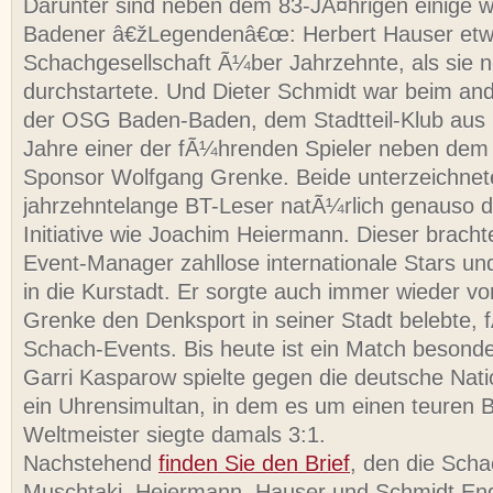
Darunter sind neben dem 83-JÃ¤hrigen einige w
Badener â€žLegendenâ€œ: Herbert Hauser etw
Schachgesellschaft Ã¼ber Jahrzehnte, als sie n
durchstartete. Und Dieter Schmidt war beim an
der OSG Baden-Baden, dem Stadtteil-Klub aus 
Jahre einer der fÃ¼hrenden Spieler neben dem
Sponsor Wolfgang Grenke. Beide unterzeichnet
jahrzehntelange BT-Leser natÃ¼rlich genauso di
Initiative wie Joachim Heiermann. Dieser brachte
Event-Manager zahllose internationale Stars un
in die Kurstadt. Er sorgte auch immer wieder vor
Grenke den Denksport in seiner Stadt belebte, 
Schach-Events. Bis heute ist ein Match besond
Garri Kasparow spielte gegen die deutsche Nat
ein Uhrensimultan, in dem es um einen teuren
Weltmeister siegte damals 3:1.
Nachstehend
finden Sie den Brief
, den die Sch
Muschtaki, Heiermann, Hauser und Schmidt En