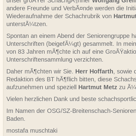
unser groÃŸer SchachgÃ¶nner
Wolfgang Gren
andere Freunde und VerbÃ¤nde werden die Initia
Wiederaufnahme der Schachrubrik von
Hartmu
unterstÃ¼tzen.
Spontan an einem Abend der Seniorengruppe h
Unterschriften (beigefÃ¼gt) gesammelt. In mei
von 83 Jahren mÃ¶chte ich auf eine GroÃŸaktio
Unterschriftensammlung verzichten.
Daher mÃ¶chten wir Sie.
Herr Hoffarth
, sowie 
Redaktion des BT hÃ¶flich bitten, diese Schach
aufzunehmen und speziell
Hartmut Metz
zu Ã¼b
Vielen herzlichen Dank und beste schachsport
Im Namen der OSG/SZ-Breitenschach-Seniore
Baden.
mostafa muschtaki