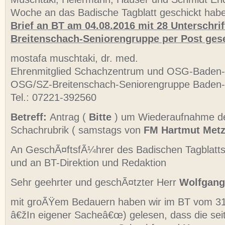
Woche an das Badische Tagblatt geschickt hab
Brief an BT am 04.08.2016 mit 28 Unterschri
Breitenschach-Seniorengruppe per Post ges
mostafa muschtaki, dr. med.
Ehrenmitglied Schachzentrum und OSG-Baden
OSG/SZ-Breitenschach-Seniorengruppe Baden
Tel.: 07221-392560
Betreff:
Antrag (
Bitte
) um Wiederaufnahme de
Schachrubrik ( samstags von
FM Hartmut Met
An GeschÃ¤ftsfÃ¼hrer des Badischen Tagblatt
und an BT-Direktion und Redaktion
Sehr geehrter und geschÃ¤tzter Herr
Wolfgang
mit groÃŸem Bedauern haben wir im BT vom 31
â€žIn eigener Sacheâ€œ) gelesen, dass die sei