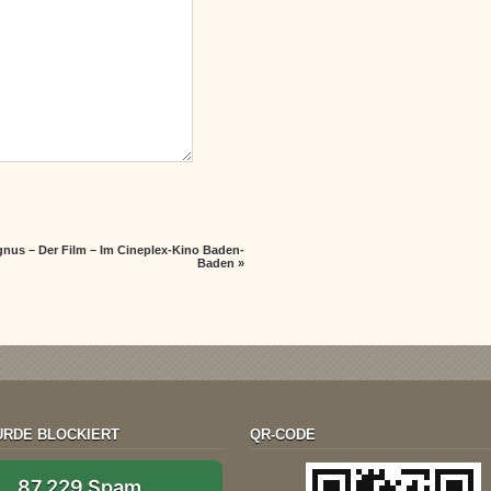
nus – Der Film – Im Cineplex-Kino Baden-
Baden
»
RDE BLOCKIERT
QR-CODE
87.229 Spam