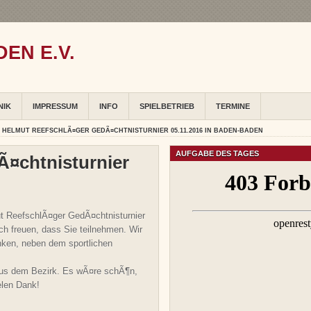
EN E.V.
NIK
IMPRESSUM
INFO
SPIELBETRIEB
TERMINE
. HELMUT REEFSCHLÃ¤GER GEDÃ¤CHTNISTURNIER 05.11.2016 IN BADEN-BADEN
AUFGABE DES TAGES
Ã¤chtnisturnier
t ReefschlÃ¤ger GedÃ¤chtnisturnier
ch freuen, dass Sie teilnehmen. Wir
nken, neben dem sportlichen
aus dem Bezirk. Es wÃ¤re schÃ¶n,
elen Dank!