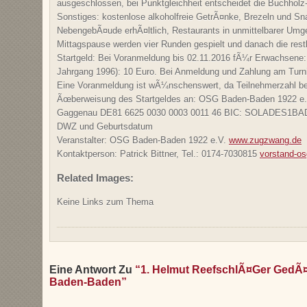
ausgeschlossen, bei Punktgleichheit entscheidet die Buchhol
Sonstiges: kostenlose alkoholfreie GetrÃ¤nke, Brezeln und 
NebengebÃ¤ude erhÃ¤ltlich, Restaurants in unmittelbarer Umg
Mittagspause werden vier Runden gespielt und danach die rest
Startgeld: Bei Voranmeldung bis 02.11.2016 fÃ¼r Erwachsene: 
Jahrgang 1996): 10 Euro. Bei Anmeldung und Zahlung am Turni
Eine Voranmeldung ist wÃ¼nschenswert, da Teilnehmerzahl b
Ãœberweisung des Startgeldes an: OSG Baden-Baden 1922 e
Gaggenau DE81 6625 0030 0003 0011 46 BIC: SOLADES1BAD 
DWZ und Geburtsdatum
Veranstalter: OSG Baden-Baden 1922 e.V.
www.zugzwang.de
Kontaktperson: Patrick Bittner, Tel.: 0174-7030815
vorstand-o
Related Images:
Keine Links zum Thema
Eine Antwort Zu
“1. Helmut ReefschlÃ¤ger GedÃ¤c
Baden-Baden”