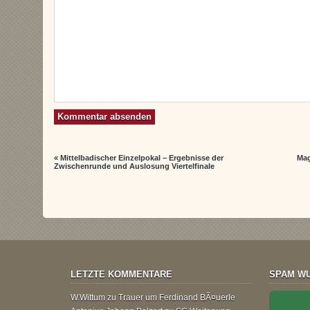
«
Mittelbadischer Einzelpokal – Ergebnisse der
Mag
Zwischenrunde und Auslosung Viertelfinale
LETZTE KOMMENTARE
SPAM WU
W.Wittum
zu
Trauer um Ferdinand BÃ¤uerle