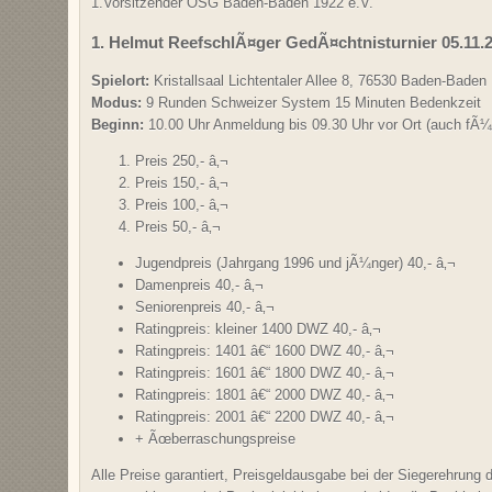
1.Vorsitzender OSG Baden-Baden 1922 e.V.
1. Helmut ReefschlÃ¤ger GedÃ¤chtnisturnier 05.11.
Spielort:
Kristallsaal Lichtentaler Allee 8, 76530 Baden-Baden
Modus:
9 Runden Schweizer System 15 Minuten Bedenkzeit
Beginn:
10.00 Uhr Anmeldung bis 09.30 Uhr vor Ort (auch fÃ¼
Preis 250,- â‚¬
Preis 150,- â‚¬
Preis 100,- â‚¬
Preis 50,- â‚¬
Jugendpreis (Jahrgang 1996 und jÃ¼nger) 40,- â‚¬
Damenpreis 40,- â‚¬
Seniorenpreis 40,- â‚¬
Ratingpreis: kleiner 1400 DWZ 40,- â‚¬
Ratingpreis: 1401 â€“ 1600 DWZ 40,- â‚¬
Ratingpreis: 1601 â€“ 1800 DWZ 40,- â‚¬
Ratingpreis: 1801 â€“ 2000 DWZ 40,- â‚¬
Ratingpreis: 2001 â€“ 2200 DWZ 40,- â‚¬
+ Ãœberraschungspreise
Alle Preise garantiert, Preisgeldausgabe bei der Siegerehrung 