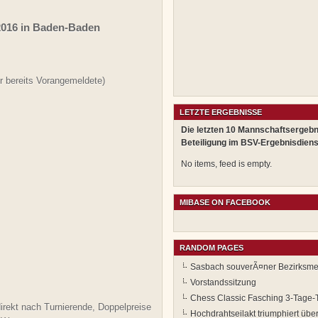
2016 in Baden-Baden
r bereits Vorangemeldete)
LETZTE ERGEBNISSE
Die letzten 10 Mannschaftsergebn
Beteiligung im BSV-Ergebnisdiens
No items, feed is empty.
MIBASE ON FACEBOOK
RANDOM PAGES
Sasbach souverÃ¤ner Bezirksme
Vorstandssitzung
Chess Classic Fasching 3-Tage-
direkt nach Turnierende, Doppelpreise
Hochdrahtseilakt triumphiert über