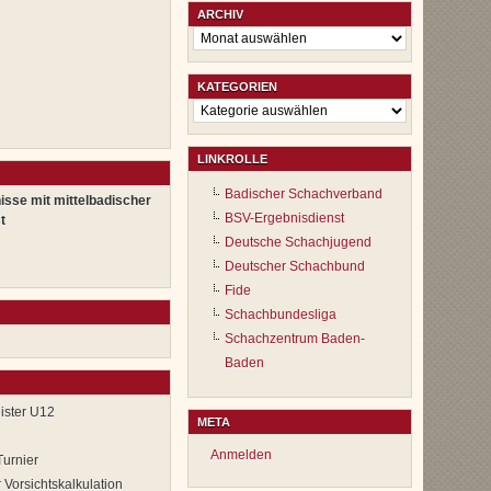
ARCHIV
Archiv
KATEGORIEN
Kategorien
LINKROLLE
Badischer Schachverband
isse mit mittelbadischer
BSV-Ergebnisdienst
t
Deutsche Schachjugend
Deutscher Schachbund
Fide
Schachbundesliga
Schachzentrum Baden-
Baden
ister U12
META
Anmelden
Turnier
 Vorsichtskalkulation