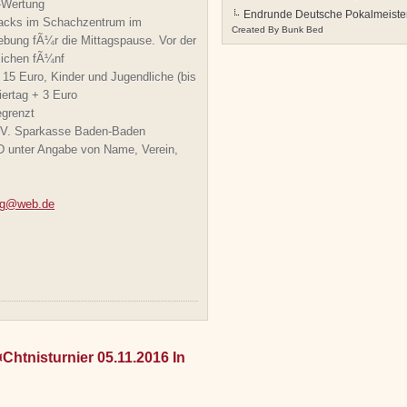
z-Wertung
Endrunde Deutsche Pokalmeister
Snacks im Schachzentrum im
Created By
Bunk Bed
ebung fÃ¼r die Mittagspause. Vor der
lichen fÃ¼nf
15 Euro, Kinder und Jugendliche (bis
ertag + 3 Euro
egrenzt
.V. Sparkasse Baden-Baden
unter Angabe von Name, Verein,
sg@web.de
htnisturnier 05.11.2016 In