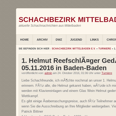
SCHACHBEZIRK MITTELBAD
aktuelle Schachnachrichten aus Mittelbaden
HOME
ARCHIV
DWZ
JUGEND
LINKS
CHRO
SIE BEFINDEN SICH HIER :
SCHACHBEZIRK MITTELBADEN E.V.
»
TURNIERE
» 1
1. Helmut ReefschlÃ¤ger Ged
05.11.2016 in Baden-Baden
veröffentlicht von:
admin
am 24. Oktober 2016, 01:06 Uhr unter
Turniere
Liebe Schachfreunde, ich mÃ¶chte nochmal an unser 1. Helmu
erinnern. FÃ¼r alle, die Helmut gekannt haben, wÃ¼rde ich mi
werden mit Klaviereinlagen und einem Glas Wein Helmut gede
Wettkampf.
Es gibt einige Ãœberraschungspreise, auch fÃ¼r Teilnehmer 
wenn Sie die Ausschreibung an Ihre Mitglieder weitergeben. Vi
Patrick Bittner