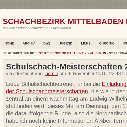
SCHACHBEZIRK MITTELBADEN E
aktuelle Schachnachrichten aus Mittelbaden
HOME
ARCHIV
DWZ
JUGEND
LINKS
CHRONIK
IM
SIE BEFINDEN SICH HIER :
SCHACHBEZIRK MITTELBADEN E.V.
»
ALLGEMEIN
» SCHULSCHAC
Schulschach-Meisterschaften 
veröffentlicht von:
admin
am 9. November 2016, 22:43 Uh
Liebe Schulschachbetreuer, anbei die
Einladung
der Schulschachmeisterschaften
, die wie in den
zentral an einem Nachmittag am Ludwig-Wilh
stattfinden wird, dieses Mal am Dienstag, den 
die darauffolgende Runde, also die Nordbadisch
habe ich noch keine Informationen Ã¼ber Termi