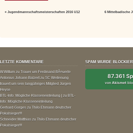
«
Jugendmannschaftsmeisterschaften 2016 U12
6 Mittelbadische 
LETZTE KOMMENTARE
SPAM WURDE BLOCKIER
W.Wittum
zu
Trauer um Ferdinand BÃ¤uerle
87.361 S
Antonius Johann Balzert
zu
SC Weitenung
von
Akismet
blo
trauert um sein langjähriges Mitglied Jürgen
Heyse
BTL-Info: Mögliche Klasseneinteilung |
zu
BTL-
Info: Mögliche Klasseneinteilung
Gerhard Gorges
zu
Thilo Ehmann deutscher
Pokalsieger!!!
Schneider Matthias
zu
Thilo Ehmann deutscher
Pokalsieger!!!