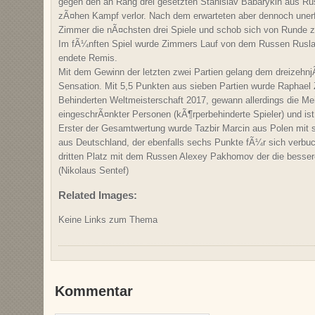
gegen den an Rang drei gesetzten Stanislav Babarykin aus Ru
zÃ¤hen Kampf verlor. Nach dem erwarteten aber dennoch unerf
Zimmer die nÃ¤chsten drei Spiele und schob sich von Runde z
Im fÃ¼nften Spiel wurde Zimmers Lauf von dem Russen Ruslan
endete Remis.
Mit dem Gewinn der letzten zwei Partien gelang dem dreizehnj
Sensation. Mit 5,5 Punkten aus sieben Partien wurde Raphael
Behinderten Weltmeisterschaft 2017, gewann allerdings die Me
eingeschrÃ¤nkter Personen (kÃ¶rperbehinderte Spieler) und is
Erster der Gesamtwertung wurde Tazbir Marcin aus Polen mit 
aus Deutschland, der ebenfalls sechs Punkte fÃ¼r sich verbuc
dritten Platz mit dem Russen Alexey Pakhomov der die besser
(Nikolaus Sentef)
Related Images:
Keine Links zum Thema
Kommentar