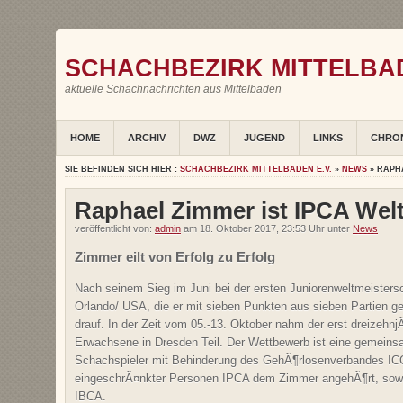
SCHACHBEZIRK MITTELBAD
aktuelle Schachnachrichten aus Mittelbaden
HOME
ARCHIV
DWZ
JUGEND
LINKS
CHRO
SIE BEFINDEN SICH HIER :
SCHACHBEZIRK MITTELBADEN E.V.
»
NEWS
» RAPHA
Raphael Zimmer ist IPCA Welt
veröffentlicht von:
admin
am 18. Oktober 2017, 23:53 Uhr unter
News
Zimmer eilt von Erfolg zu Erfolg
Nach seinem Sieg im Juni bei der ersten Juniorenweltmeisters
Orlando/ USA, die er mit sieben Punkten aus sieben Partien 
drauf. In der Zeit vom 05.-13. Oktober nahm der erst dreizeh
Erwachsene in Dresden Teil. Der Wettbewerb ist eine gemeins
Schachspieler mit Behinderung des GehÃ¶rlosenverbandes IC
eingeschrÃ¤nkter Personen IPCA dem Zimmer angehÃ¶rt, sow
IBCA.