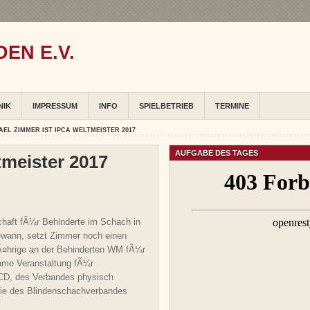
EN E.V.
NIK
IMPRESSUM
INFO
SPIELBETRIEB
TERMINE
EL ZIMMER IST IPCA WELTMEISTER 2017
AUFGABE DES TAGES
meister 2017
chaft fÃ¼r Behinderte im Schach in
gewann, setzt Zimmer noch einen
njÃ¤hrige an der Behinderten WM fÃ¼r
ame Veranstaltung fÃ¼r
CD, des Verbandes physisch
ie des Blindenschachverbandes