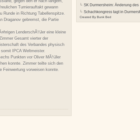
ssland, gegen den er nach langem,
SK Durmersheim: Änderung des S
reulichen Turnierauftakt gewann
Schachkongress tagt in Durmers
u Runde in Richtung Tabellenspitze.
Created By
Bunk Bed
 Draganov gebremst, die Partie
Ã¤hrigen LenderschÃ¼ler eine kleine
 Zimmer Gesamt vierter der
isterschaft des Verbandes physisch
t somit IPCA Weltmeister.
sechs Punkten vor Oliver MÃ¼ller
hen konnte. Zimmer teilte sich den
e Feinwertung vorweisen konnte.