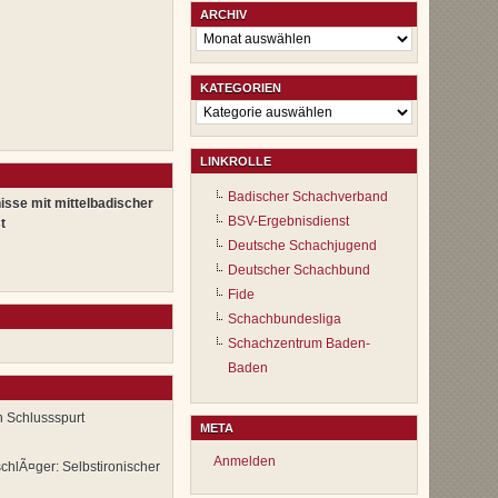
ARCHIV
Archiv
KATEGORIEN
Kategorien
LINKROLLE
Badischer Schachverband
isse mit mittelbadischer
BSV-Ergebnisdienst
t
Deutsche Schachjugend
Deutscher Schachbund
Fide
Schachbundesliga
Schachzentrum Baden-
Baden
n Schlussspurt
META
Anmelden
chlÃ¤ger: Selbstironischer