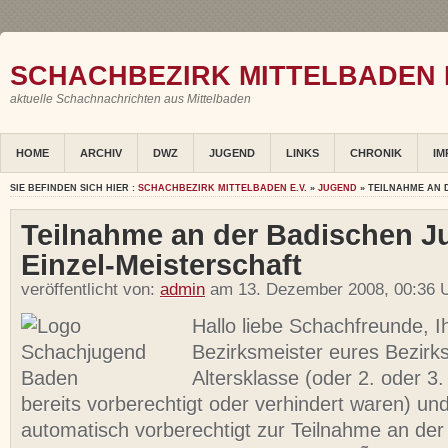
SCHACHBEZIRK MITTELBADEN E
aktuelle Schachnachrichten aus Mittelbaden
HOME
ARCHIV
DWZ
JUGEND
LINKS
CHRONIK
IM
SIE BEFINDEN SICH HIER :
SCHACHBEZIRK MITTELBADEN E.V.
»
JUGEND
» TEILNAHME AN 
Teilnahme an der Badischen J
Einzel-Meisterschaft
veröffentlicht von:
admin
am 13. Dezember 2008, 00:36 U
Hallo liebe Schachfreunde, I
Bezirksmeister eures Bezirks
Altersklasse (oder 2. oder 3.
bereits vorberechtigt oder verhindert waren) un
automatisch vorberechtigt zur Teilnahme an de