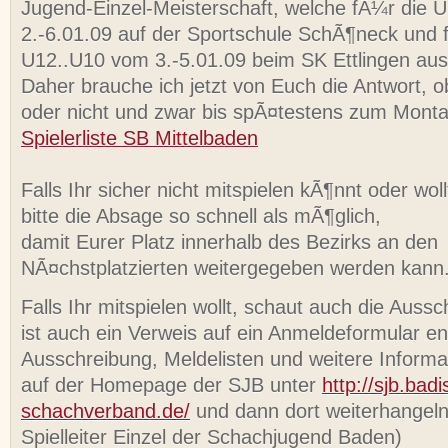
Jugend-Einzel-Meisterschaft, welche fÃ¼r die 
2.-6.01.09 auf der Sportschule SchÃ¶neck und 
U12..U10 vom 3.-5.01.09 beim SK Ettlingen aus
Daher brauche ich jetzt von Euch die Antwort, ob
oder nicht und zwar bis spÃ¤testens zum Monta
Spielerliste SB Mittelbaden
Falls Ihr sicher nicht mitspielen kÃ¶nnt oder woll
bitte die Absage so schnell als mÃ¶glich,
damit Eurer Platz innerhalb des Bezirks an den
NÃ¤chstplatzierten weitergegeben werden kann
Falls Ihr mitspielen wollt, schaut auch die Auss
ist auch ein Verweis auf ein Anmeldeformular en
Ausschreibung, Meldelisten und weitere Informat
auf der Homepage der SJB unter
http://sjb.badi
schachverband.de/
und dann dort weiterhangeln
Spielleiter Einzel der Schachjugend Baden)