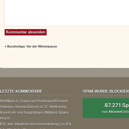
«
Bundesliga: Vor der Winterpause
LETZTE KOMMENTARE
SPAM WURDE BLOCKIER
W.Wittum
zu
Trauer um Ferdinand BÃ¤uerle
87.271 S
Antonius Johann Balzert
zu
SC Weitenung
von
Akismet
blo
trauert um sein langjähriges Mitglied Jürgen
Heyse
BTL-Info: Mögliche Klasseneinteilung |
zu
BTL-