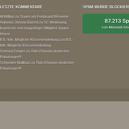
LETZTE KOMMENTARE
SPAM WURDE BLOCKIER
W.Wittum
zu
Trauer um Ferdinand BÃ¤uerle
87.213 S
Antonius Johann Balzert
zu
SC Weitenung
von
Akismet
blo
trauert um sein langjähriges Mitglied Jürgen
Heyse
BTL-Info: Mögliche Klasseneinteilung |
zu
BTL-
Info: Mögliche Klasseneinteilung
Gerhard Gorges
zu
Thilo Ehmann deutscher
Pokalsieger!!!
Schneider Matthias
zu
Thilo Ehmann deutscher
Pokalsieger!!!