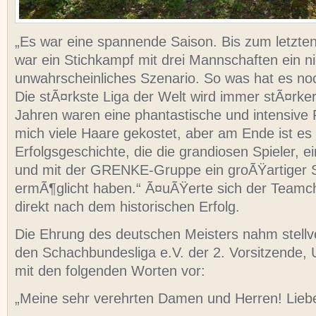
„Es war eine spannende Saison. Bis zum letzt
war ein Stichkampf mit drei Mannschaften ein ni
unwahrscheinliches Szenario. So was hat es no
Die stÃ¤rkste Liga der Welt wird immer stÃ¤rker.
Jahren waren eine phantastische und intensive 
mich viele Haare gekostet, aber am Ende ist es 
Erfolgsgeschichte, die die grandiosen Spieler, ein
und mit der GRENKE-Gruppe ein groÃŸartiger 
ermÃ¶glicht haben.“ Ã¤uÃŸerte sich der Team
direkt nach dem historischen Erfolg.
Die Ehrung des deutschen Meisters nahm stellv
den Schachbundesliga e.V. der 2. Vorsitzende, 
mit den folgenden Worten vor:
„Meine sehr verehrten Damen und Herren! Lieb