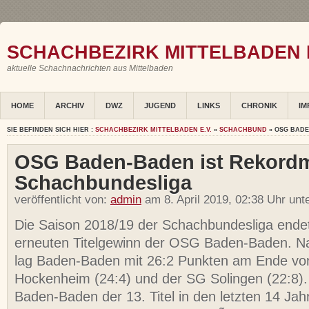
SCHACHBEZIRK MITTELBADEN E
aktuelle Schachnachrichten aus Mittelbaden
HOME
ARCHIV
DWZ
JUGEND
LINKS
CHRONIK
IM
SIE BEFINDEN SICH HIER :
SCHACHBEZIRK MITTELBADEN E.V.
»
SCHACHBUND
» OSG BADE
OSG Baden-Baden ist Rekordm
Schachbundesliga
veröffentlicht von:
admin
am 8. April 2019, 02:38 Uhr unt
Die Saison 2018/19 der Schachbundesliga ende
erneuten Titelgewinn der OSG Baden-Baden. 
lag Baden-Baden mit 26:2 Punkten am Ende v
Hockenheim (24:4) und der SG Solingen (22:8)
Baden-Baden der 13. Titel in den letzten 14 Jahr