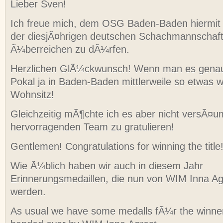
Lieber Sven!
Ich freue mich, dem OSG Baden-Baden hiermit 
der diesjÃ¤hrigen deutschen Schachmannschaft
Ã¼berreichen zu dÃ¼rfen.
Herzlichen GlÃ¼ckwunsch! Wenn man es genau
Pokal ja in Baden-Baden mittlerweile so etwas w
Wohnsitz!
Gleichzeitig mÃ¶chte ich es aber nicht versÃ¤
hervorragenden Team zu gratulieren!
Gentlemen! Congratulations for winning the title
Wie Ã¼blich haben wir auch in diesem Jahr
Erinnerungsmedaillen, die nun von WIM Inna Ag
werden.
As usual we have some medalls fÃ¼r the winne