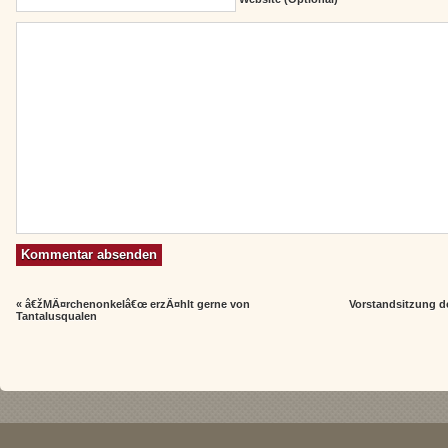
«
â€žMÃ¤rchenonkelâ€œ erzÃ¤hlt gerne von
Vorstandsitzung d
Tantalusqualen