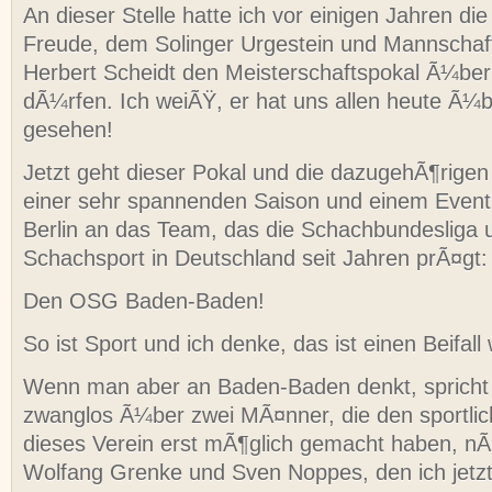
An dieser Stelle hatte ich vor einigen Jahren d
Freude, dem Solinger Urgestein und Mannschaf
Herbert Scheidt den Meisterschaftspokal Ã¼ber
dÃ¼rfen. Ich weiÃŸ, er hat uns allen heute Ã¼b
gesehen!
Jetzt geht dieser Pokal und die dazugehÃ¶rigen
einer sehr spannenden Saison und einem Event
Berlin an das Team, das die Schachbundesliga 
Schachsport in Deutschland seit Jahren prÃ¤gt:
Den OSG Baden-Baden!
So ist Sport und ich denke, das ist einen Beifall 
Wenn man aber an Baden-Baden denkt, sprich
zwanglos Ã¼ber zwei MÃ¤nner, die den sportli
dieses Verein erst mÃ¶glich gemacht haben, nÃ
Wolfang Grenke und Sven Noppes, den ich jetz