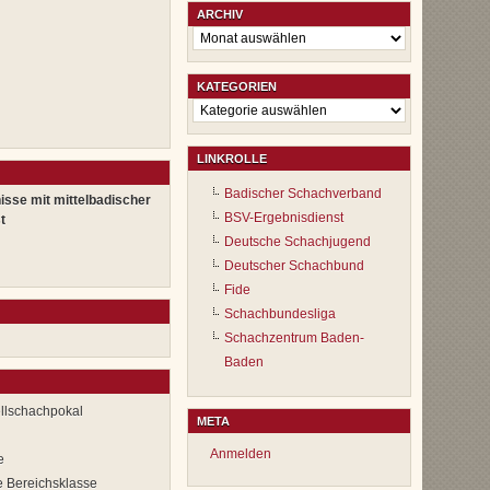
ARCHIV
Archiv
KATEGORIEN
Kategorien
LINKROLLE
Badischer Schachverband
isse mit mittelbadischer
BSV-Ergebnisdienst
t
Deutsche Schachjugend
Deutscher Schachbund
Fide
Schachbundesliga
Schachzentrum Baden-
Baden
llschachpokal
META
Anmelden
e
e Bereichsklasse