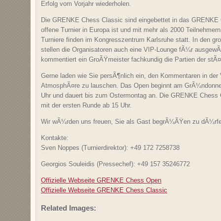
Erfolg vom Vorjahr wiederholen.
Die GRENKE Chess Classic sind eingebettet in das GRENKE
offene Turnier in Europa ist und mit mehr als 2000 Teilnehmern
Turniere finden im Kongresszentrum Karlsruhe statt. In den 
stellen die Organisatoren auch eine VIP-Lounge fÃ¼r ausgewÃ
kommentiert ein GroÃŸmeister fachkundig die Partien der stÃ¤r
Gerne laden wie Sie persÃ¶nlich ein, den Kommentaren in der
AtmosphÃ¤re zu lauschen. Das Open beginnt am GrÃ¼ndonners
Uhr und dauert bis zum Ostermontag an. Die GRENKE Chess 
mit der ersten Runde ab 15 Uhr.
Wir wÃ¼rden uns freuen, Sie als Gast begrÃ¼ÃŸen zu dÃ¼rf
Kontakte:
Sven Noppes (Turnierdirektor): +49 172 7258738
Georgios Souleidis (Pressechef): +49 157 35246772
Offizielle Webseite GRENKE Chess Open
Offizielle Webseite GRENKE Chess Classic
Related Images: