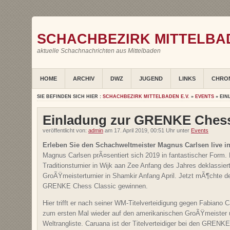
SCHACHBEZIRK MITTELBAD
aktuelle Schachnachrichten aus Mittelbaden
HOME
ARCHIV
DWZ
JUGEND
LINKS
CHRO
SIE BEFINDEN SICH HIER :
SCHACHBEZIRK MITTELBADEN E.V.
»
EVENTS
» EIN
Einladung zur GRENKE Chess
veröffentlicht von:
admin
am 17. April 2019, 00:51 Uhr unter
Events
Erleben Sie den Schachweltmeister Magnus Carlsen live in
Magnus Carlsen prÃ¤sentiert sich 2019 in fantastischer Form
Traditionsturnier in Wijk aan Zee Anfang des Jahres deklassie
GroÃŸmeisterturnier in Shamkir Anfang April. Jetzt mÃ¶chte d
GRENKE Chess Classic gewinnen.
Hier trifft er nach seiner WM-Titelverteidigung gegen Fabiano
zum ersten Mal wieder auf den amerikanischen GroÃŸmeister u
Weltrangliste. Caruana ist der Titelverteidiger bei den GREN