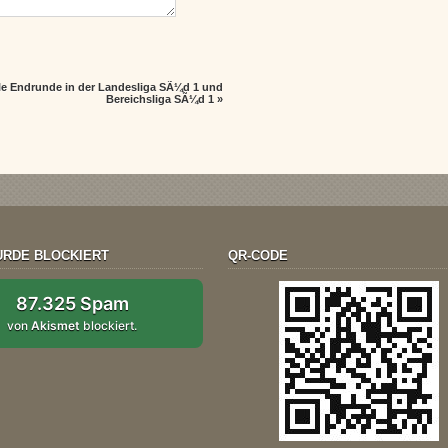
le Endrunde in der Landesliga SÃ¼d 1 und
Bereichsliga SÃ¼d 1
»
RDE BLOCKIERT
QR-CODE
87.325 Spam
von
Akismet
blockiert.