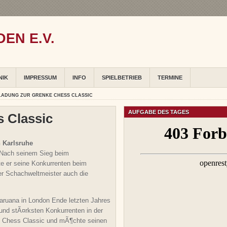
EN E.V.
NIK
IMPRESSUM
INFO
SPIELBETRIEB
TERMINE
LADUNG ZUR GRENKE CHESS CLASSIC
AUFGABE DES TAGES
 Classic
 Karlsruhe
. Nach seinem Sieg beim
rte er seine Konkurrenten beim
er Schachweltmeister auch die
 Caruana in London Ende letzten Jahres
nd stÃ¤rksten Konkurrenten in der
KE Chess Classic und mÃ¶chte seinen