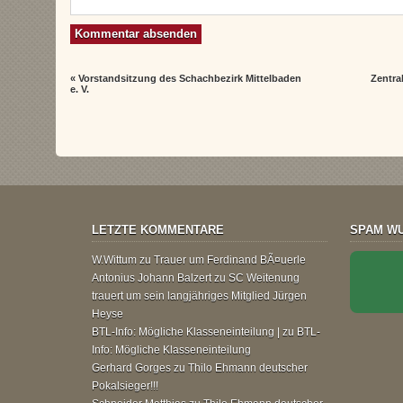
«
Vorstandsitzung des Schachbezirk Mittelbaden
Zentra
e. V.
LETZTE KOMMENTARE
SPAM WU
W.Wittum
zu
Trauer um Ferdinand BÃ¤uerle
Antonius Johann Balzert
zu
SC Weitenung
trauert um sein langjähriges Mitglied Jürgen
Heyse
BTL-Info: Mögliche Klasseneinteilung |
zu
BTL-
Info: Mögliche Klasseneinteilung
Gerhard Gorges
zu
Thilo Ehmann deutscher
Pokalsieger!!!