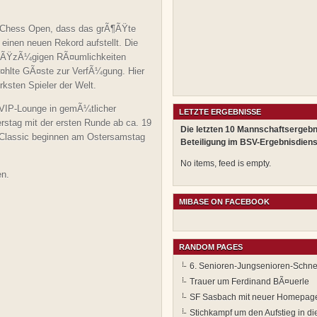
 Chess Open, dass das grÃ¶ÃŸte
 einen neuen Rekord aufstellt. Die
groÃŸzÃ¼gigen RÃ¤umlichkeiten
¤hlte GÃ¤ste zur VerfÃ¼gung. Hier
ksten Spieler der Welt.
 VIP-Lounge in gemÃ¼tlicher
LETZTE ERGEBNISSE
tag mit der ersten Runde ab ca. 19
Die letzten 10 Mannschaftsergebn
Classic beginnen am Ostersamstag
Beteiligung im BSV-Ergebnisdiens
No items, feed is empty.
en.
MIBASE ON FACEBOOK
RANDOM PAGES
6. Senioren-Jungsenioren-Schne
Trauer um Ferdinand BÃ¤uerle
SF Sasbach mit neuer Homepag
Stichkampf um den Aufstieg in di