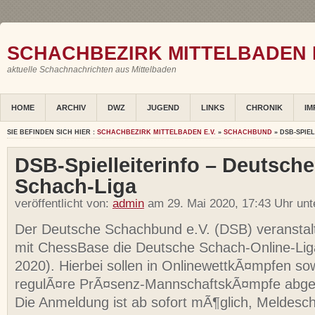
SCHACHBEZIRK MITTELBADEN E
aktuelle Schachnachrichten aus Mittelbaden
HOME
ARCHIV
DWZ
JUGEND
LINKS
CHRONIK
IM
SIE BEFINDEN SICH HIER :
SCHACHBEZIRK MITTELBADEN E.V.
»
SCHACHBUND
» DSB-SPIE
DSB-Spielleiterinfo – Deutsche
Schach-Liga
veröffentlicht von:
admin
am 29. Mai 2020, 17:43 Uhr un
Der Deutsche Schachbund e.V. (DSB) veranstalt
mit ChessBase die Deutsche Schach-Online-Li
2020). Hierbei sollen in OnlinewettkÃ¤mpfen so
regulÃ¤re PrÃ¤senz-MannschaftskÃ¤mpfe abgeb
Die Anmeldung ist ab sofort mÃ¶glich, Meldeschl