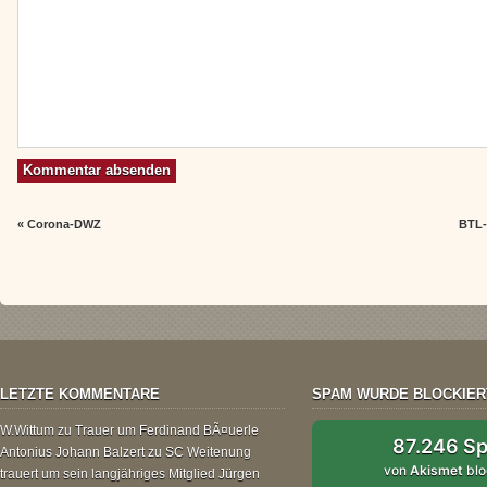
«
Corona-DWZ
BTL-
LETZTE KOMMENTARE
SPAM WURDE BLOCKIER
W.Wittum
zu
Trauer um Ferdinand BÃ¤uerle
87.246 S
Antonius Johann Balzert
zu
SC Weitenung
von
Akismet
blo
trauert um sein langjähriges Mitglied Jürgen