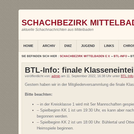
SCHACHBEZIRK MITTELBAD
aktuelle Schachnachrichten aus Mittelbaden
HOME
ARCHIV
DWZ
JUGEND
LINKS
CHRO
SIE BEFINDEN SICH HIER :
SCHACHBEZIRK MITTELBADEN E.V.
»
BTL-INFO
» BT
BTL-Info: finale Klasseneinte
veröffentlicht von:
admin
am 11. September 2022, 16:38 Uhr unter
BTL-Info
Gestern haben wir in der Mitgliederversammlung die finale Kla
Bitte beachten:
– in der Kreisklasse 1 wird mit 5er Mannschaften gespiel
– Spielbeginn KK 1 ist um 19:30 Uhr, es kann aber nach
begonnen werden.
– Spielbeginn KK 2 ist um 18:00 Uhr. Bühlertal und Ot
Heimspiele beginnen.