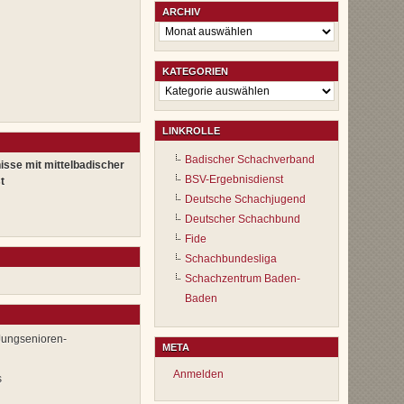
ARCHIV
Archiv
KATEGORIEN
Kategorien
LINKROLLE
Badischer Schachverband
isse mit mittelbadischer
BSV-Ergebnisdienst
t
Deutsche Schachjugend
Deutscher Schachbund
Fide
Schachbundesliga
Schachzentrum Baden-
Baden
Jungsenioren-
META
Anmelden
s