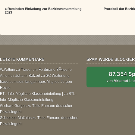
«
Reminder: Einladung zur Bezirksversammlung
Protokoll der Bezi
2023
LETZTE KOMMENTARE
SPAM WURDE BLOCKIER
W.Wittum
zu
Trauer um Ferdinand BÃ¤uerle
87.354 S
Antonius Johann Balzert
zu
SC Weitenung
von
Akismet
blo
trauert um sein langjähriges Mitglied Jürgen
Heyse
BTL-Info: Mögliche Klasseneinteilung |
zu
BTL-
Info: Mögliche Klasseneinteilung
Gerhard Gorges
zu
Thilo Ehmann deutscher
Pokalsieger!!!
Schneider Matthias
zu
Thilo Ehmann deutscher
Pokalsieger!!!