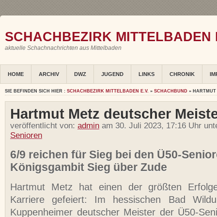
SCHACHBEZIRK MITTELBADEN E
aktuelle Schachnachrichten aus Mittelbaden
HOME
ARCHIV
DWZ
JUGEND
LINKS
CHRONIK
IM
SIE BEFINDEN SICH HIER :
SCHACHBEZIRK MITTELBADEN E.V.
»
SCHACHBUND
» HARTMUT 
Hartmut Metz deutscher Meiste
veröffentlicht von:
admin
am 30. Juli 2023, 17:16 Uhr un
Senioren
6/9 reichen für Sieg bei den Ü50-Senior
Königsgambit Sieg über Zude
Hartmut Metz hat einen der größten Erfolg
Karriere gefeiert: Im hessischen Bad Wild
Kuppenheimer deutscher Meister der Ü50-Seni