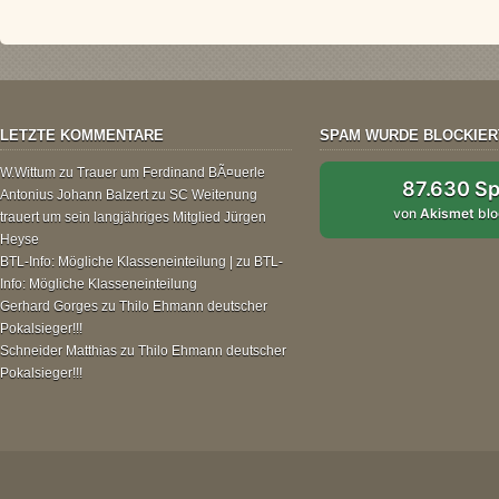
LETZTE KOMMENTARE
SPAM WURDE BLOCKIER
W.Wittum
zu
Trauer um Ferdinand BÃ¤uerle
87.630 S
Antonius Johann Balzert
zu
SC Weitenung
von
Akismet
blo
trauert um sein langjähriges Mitglied Jürgen
Heyse
BTL-Info: Mögliche Klasseneinteilung |
zu
BTL-
Info: Mögliche Klasseneinteilung
Gerhard Gorges
zu
Thilo Ehmann deutscher
Pokalsieger!!!
Schneider Matthias
zu
Thilo Ehmann deutscher
Pokalsieger!!!