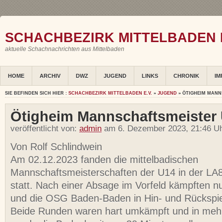
SCHACHBEZIRK MITTELBADEN E
aktuelle Schachnachrichten aus Mittelbaden
HOME
ARCHIV
DWZ
JUGEND
LINKS
CHRONIK
IM
SIE BEFINDEN SICH HIER :
SCHACHBEZIRK MITTELBADEN E.V.
»
JUGEND
» ÖTIGHEIM MANN
Ötigheim Mannschaftsmeister
veröffentlicht von:
admin
am 6. Dezember 2023, 21:46 Uh
Von Rolf Schlindwein
Am 02.12.2023 fanden die mittelbadischen
Mannschaftsmeisterschaften der U14 in der LA
statt. Nach einer Absage im Vorfeld kämpften n
und die OSG Baden-Baden in Hin- und Rückspiel
Beide Runden waren hart umkämpft und in mehr