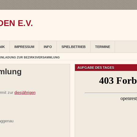
EN E.V.
NIK
IMPRESSUM
INFO
SPIELBETRIEB
TERMINE
EINLADUNG ZUR BEZIRKSVERSAMMLUNG
AUFGABE DES TAGES
mmlung
rmit zur
diesjährigen
Gaggenau