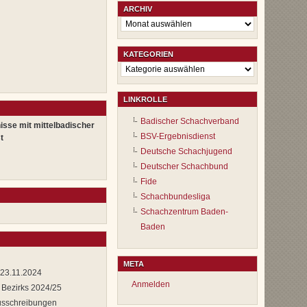
ARCHIV
Archiv
KATEGORIEN
Kategorien
LINKROLLE
Badischer Schachverband
isse mit mittelbadischer
BSV-Ergebnisdienst
t
Deutsche Schachjugend
Deutscher Schachbund
Fide
Schachbundesliga
Schachzentrum Baden-
Baden
META
 23.11.2024
Anmelden
 Bezirks 2024/25
usschreibungen