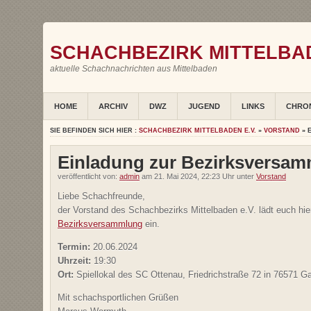
SCHACHBEZIRK MITTELBAD
aktuelle Schachnachrichten aus Mittelbaden
HOME
ARCHIV
DWZ
JUGEND
LINKS
CHRO
SIE BEFINDEN SICH HIER :
SCHACHBEZIRK MITTELBADEN E.V.
»
VORSTAND
» 
Einladung zur Bezirksversa
veröffentlicht von:
admin
am 21. Mai 2024, 22:23 Uhr unter
Vorstand
Liebe Schachfreunde,
der Vorstand des Schachbezirks Mittelbaden e.V. lädt euch hie
Bezirksversammlung
ein.
Termin:
20.06.2024
Uhrzeit:
19:30
Ort:
Spiellokal des SC Ottenau, Friedrichstraße 72 in 76571 
Mit schachsportlichen Grüßen