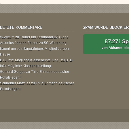
LETZTE KOMMENTARE
SPAM WURDE BLOCKIER
W.Wittum
zu
Trauer um Ferdinand BÃ¤uerle
87.271 S
Antonius Johann Balzert
zu
SC Weitenung
von
Akismet
blo
trauert um sein langjähriges Mitglied Jürgen
Heyse
BTL-Info: Mögliche Klasseneinteilung |
zu
BTL-
Info: Mögliche Klasseneinteilung
Gerhard Gorges
zu
Thilo Ehmann deutscher
Pokalsieger!!!
Schneider Matthias
zu
Thilo Ehmann deutscher
Pokalsieger!!!