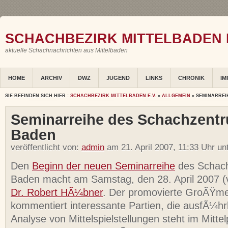
SCHACHBEZIRK MITTELBADEN E
aktuelle Schachnachrichten aus Mittelbaden
HOME
ARCHIV
DWZ
JUGEND
LINKS
CHRONIK
IM
SIE BEFINDEN SICH HIER :
SCHACHBEZIRK MITTELBADEN E.V.
»
ALLGEMEIN
» SEMINARREI
Seminarreihe des Schachzent
Baden
veröffentlicht von:
admin
am 21. April 2007, 11:33 Uhr un
Den
Beginn der neuen Seminarreihe
des Schac
Baden macht am Samstag, den 28. April 2007 (
Dr. Robert HÃ¼bner
. Der promovierte GroÃŸme
kommentiert interessante Partien, die ausfÃ¼hrl
Analyse von Mittelspielstellungen steht im Mittel