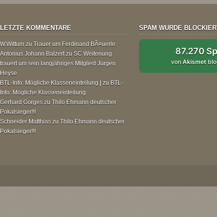
LETZTE KOMMENTARE
SPAM WURDE BLOCKIER
W.Wittum
zu
Trauer um Ferdinand BÃ¤uerle
87.270 S
Antonius Johann Balzert
zu
SC Weitenung
von
Akismet
blo
trauert um sein langjähriges Mitglied Jürgen
Heyse
BTL-Info: Mögliche Klasseneinteilung |
zu
BTL-
Info: Mögliche Klasseneinteilung
Gerhard Gorges
zu
Thilo Ehmann deutscher
Pokalsieger!!!
Schneider Matthias
zu
Thilo Ehmann deutscher
Pokalsieger!!!